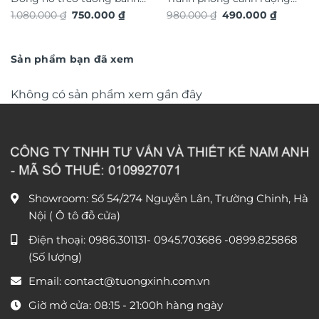
Giá
Giá
Giá
Giá
1.080.000
₫
750.000
₫
980.000
₫
490.000
₫
răng chuyển động trang trí
bậc thang TG4919S
gốc
hiện
gốc
hiện
nội thất độc đáo sang trọng
là:
tại
là:
tại
1.080.000 ₫.
là:
980.000 ₫.
là:
DHA656
750.000 ₫.
490.000 
Sản phẩm bạn đã xem
Không có sản phẩm xem gần đây
Showroom: Số 54/274 Nguyễn Lân, Trường Chinh, Hà
Nội ( Ô tô đỗ cửa)
Điện thoại:
0986.301131
-
0945.703686
-0899.825868
(Số lượng)
Email:
contact@tuongxinh.com.vn
Giờ mở cửa: 08:15 - 21:00h hàng ngày