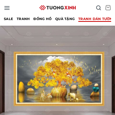
Bỏ
qua
nội
SALE
TRANH
ĐỒNG HỒ
QUÀ TẶNG
TRANH DÁN TƯỜN
dung