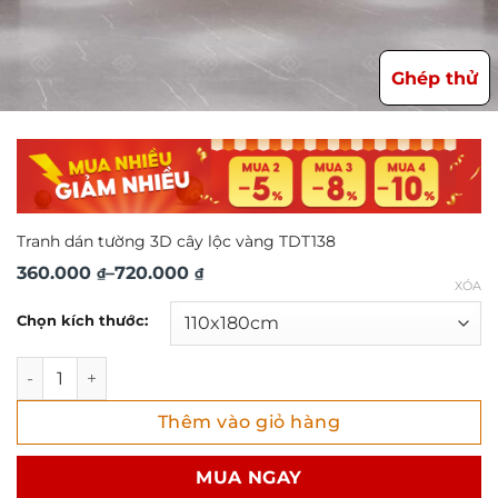
Ghép thử
Tranh dán tường 3D cây lộc vàng TDT138
Khoảng
360.000
–
720.000
₫
₫
XÓA
giá:
Chọn kích thước:
từ
360.000 ₫
Tranh dán tường 3D cây lộc vàng TDT138 số lượng
đến
Thêm vào giỏ hàng
720.000 ₫
MUA NGAY