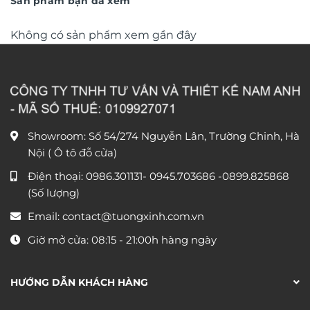
Sản phẩm bạn đã xem
Không có sản phẩm xem gần đây
Showroom: Số 54/274 Nguyễn Lân, Trường Chinh, Hà
Nội ( Ô tô đỗ cửa)
Điện thoại:
0986.301131
-
0945.703686
-0899.825868
(Số lượng)
Email:
contact@tuongxinh.com.vn
Giờ mở cửa: 08:15 - 21:00h hàng ngày
HƯỚNG DẪN KHÁCH HÀNG