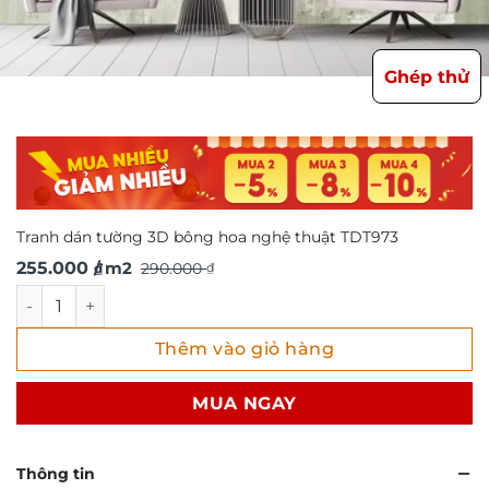
Ghép thử
Tranh dán tường 3D bông hoa nghệ thuật TDT973
Giá
Giá
255.000
/ m2
290.000
₫
₫
gốc
hiện
Tranh dán tường 3D bông hoa nghệ thuật TDT973 số lượn
là:
tại
Thêm vào giỏ hàng
290.000 ₫.
là:
255.000 ₫.
MUA NGAY
Thông tin