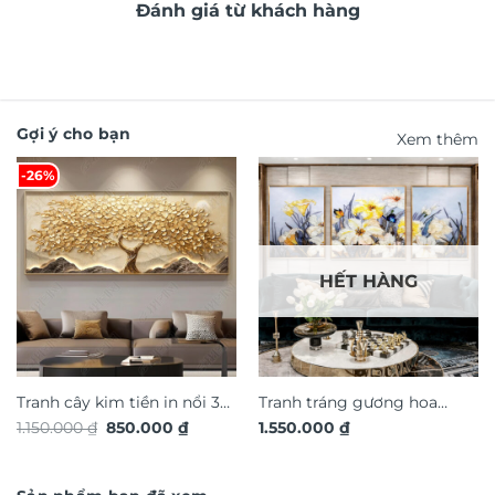
Đánh giá từ khách hàng
Gợi ý cho bạn
Xem thêm
-26%
HẾT HÀNG
Tranh cây kim tiền in nổi 3d
Tranh tráng gương hoa
Giá
Giá
1.150.000
₫
850.000
₫
1.550.000
₫
hiệu ứng dát vàng TG4934S
nghệ thuật TG4914S
gốc
hiện
là:
tại
1.150.000 ₫.
là:
850.000 ₫.