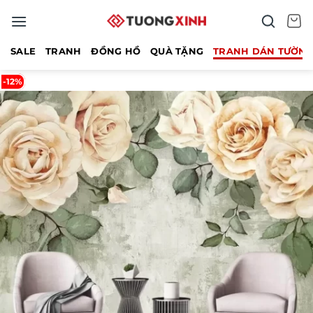
Bỏ
qua
nội
SALE
TRANH
ĐỒNG HỒ
QUÀ TẶNG
TRANH DÁN TƯỜN
dung
-12%