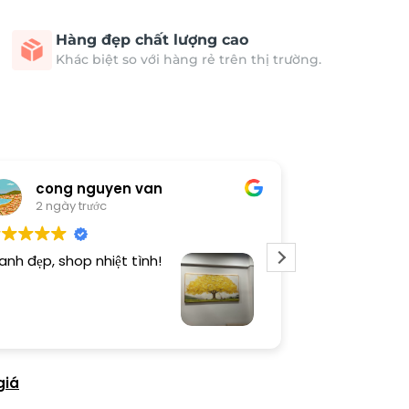
Hàng đẹp chất lượng cao
Khác biệt so với hàng rẻ trên thị trường.
cong nguyen van
Thươn
2 ngày trước
2 ngày 
anh đẹp, shop nhiệt tình!
Dịch vụ chu đá
tình. Sản phẩ
giá