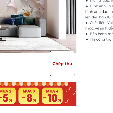
► Kích thước: I
► Hình ảnh: In
hình ảnh đạt ch
lên đến hơn 10
► Chất liệu: Vả
mốc, vệ sinh d
► Bảo hành màu
► Thi công trọn
Ghép thử