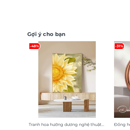
Gợi ý cho bạn
-48%
-31%
Tranh hoa hướng dương nghệ thuật
Đồng hồ