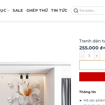
Tìm
MỤC
SALE
GHÉP THỬ
TIN TỨC
kiếm:
Tranh dán t
Giá
Giá
255.000
₫
/ 
gốc
hiện
Tranh dán tườ
là:
tại
290.000 ₫.
là:
255.000 ₫.
Thông tin
► Mã sản phẩm