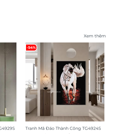
Xem thêm
-54%
-47%
TG4929S
Tranh Mã Đáo Thành Công TG4924S
Tranh tre