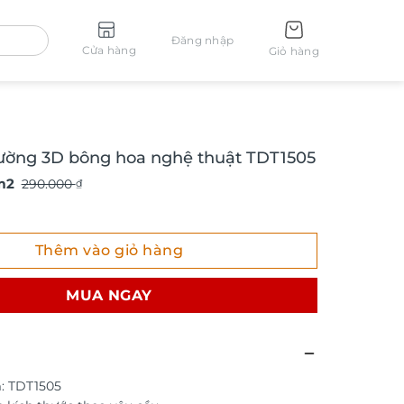
Đăng nhập
Cửa hàng
Giỏ hàng
ường 3D bông hoa nghệ thuật TDT1505
m2
290.000
₫
ng 3D bông hoa nghệ thuật TDT1505 số lượng
Thêm vào giỏ hàng
MUA NGAY
: TDT1505