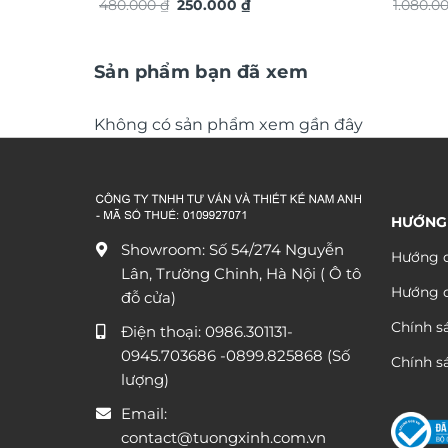
Giá
Giá
TG4922S
480.000
₫
250.000
₫
chuyển 
1.080.0
gốc
hiện
đáo sa
là:
tại
480.000 ₫.
là:
250.000 ₫.
Sản phẩm bạn đã xem
Không có sản phẩm xem gần đây
HƯỚNG
Showroom: Số 54/274 Nguyễn
Hướng d
Lân, Trường Chinh, Hà Nội ( Ô tô
Hướng 
đỗ cửa)
Chính s
Điện thoại:
0986.301131
-
0945.703686
-0899.825868 (Số
Chính sá
lượng)
Email:
contact@tuongxinh.com.vn