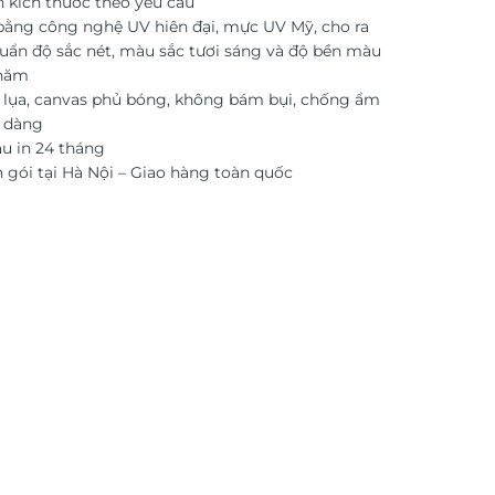
n kích thước theo yêu cầu
 bằng công nghệ UV hiên đại, mực UV Mỹ, cho ra
uẩn độ sắc nét, màu sắc tươi sáng và độ bền màu
 năm
i lụa, canvas phủ bóng, không bám bụi, chống ẩm
ễ dàng
 in 24 tháng
 gói tại Hà Nội – Giao hàng toàn quốc