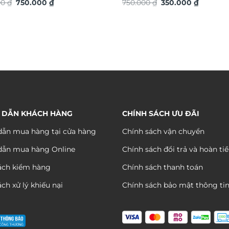
Giá
Giá
Giá
Giá
động trang trí nội thất độc
00
₫
750.000
₫
750.000
₫
350.000
₫
gốc
hiện
gốc
hiện
ng trọng DHA658
là:
tại
là:
tại
1.080.000 ₫.
là:
750.000 ₫.
là:
750.000 ₫.
350.000 
 DẪN KHÁCH HÀNG
CHÍNH SÁCH ƯU ĐÃI
ẫn mua hàng tại cửa hàng
Chính sách vận chuyển
dẫn mua hàng Online
Chính sách đổi trả và hoàn ti
ách kiểm hàng
Chính sách thanh toán
ch xử lý khiếu nại
Chính sách bảo mật thông ti