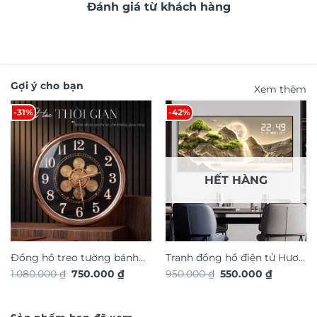
Đánh giá từ khách hàng
Gợi ý cho bạn
Xem thêm
-31%
-42%
HẾT HÀNG
Đồng hồ treo tường bánh
Tranh đồng hồ điện tử Hươu
Giá
Giá
Giá
Giá
1.080.000
₫
750.000
₫
950.000
₫
550.000
₫
răng chuyển động trang trí
Tài Lộc TG4925S
gốc
hiện
gốc
hiện
nội thất độc đáo sang trọng
là:
tại
là:
tại
1.080.000 ₫.
là:
950.000 ₫.
là:
DHA656
750.000 ₫.
550.000 ₫