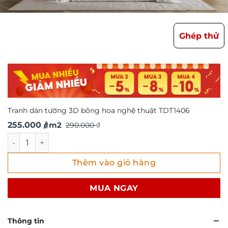
Ghép thử
Tranh dán tường 3D bông hoa nghệ thuật TDT1406
Giá
Giá
255.000
/ m2
290.000
₫
₫
gốc
hiện
Tranh dán tường 3D bông hoa nghệ thuật TDT1406 số lượ
là:
tại
Thêm vào giỏ hàng
290.000 ₫.
là:
255.000 ₫.
MUA NGAY
Thông tin