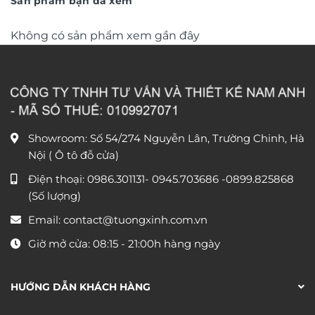
Sản phẩm bạn đã xem
Không có sản phẩm xem gần đây
Showroom: Số 54/274 Nguyễn Lân, Trường Chinh, Hà
Nội ( Ô tô đỗ cửa)
Điện thoại:
0986.301131
-
0945.703686
-0899.825868
(Số lượng)
Email:
contact@tuongxinh.com.vn
Giờ mở cửa: 08:15 - 21:00h hàng ngày
HƯỚNG DẪN KHÁCH HÀNG