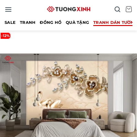
Bỏ
qua
nội
SALE
TRANH
ĐỒNG HỒ
QUÀ TẶNG
TRANH DÁN TƯỜN
dung
-12%