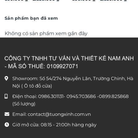
giá:
giá:
đá Độc Mã LD899
từ
cấp LD894
từ
890.000 ₫
890.
đến
đến
Sản phẩm bạn đã xem
2.850.000 ₫
2.850
Không có sản phẩm xem gần đây
Showroom: Số 54/274 Nguyễn Lân, Trường Chinh, Hà
Nội ( Ô tô đỗ cửa)
Điện thoại:
0986.301131
-
0945.703686
-0899.825868
(Số lượng)
Email:
contact@tuongxinh.com.vn
Giờ mở cửa: 08:15 - 21:00h hàng ngày