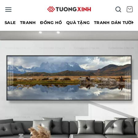
Bỏ
qua
nội
SALE
TRANH
ĐỒNG HỒ
QUÀ TẶNG
TRANH DÁN TƯỜN
dung