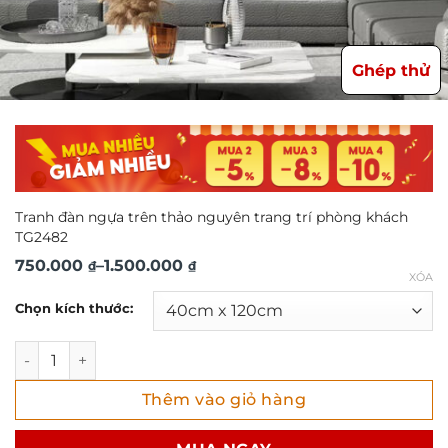
Ghép thử
Tranh đàn ngựa trên thảo nguyên trang trí phòng khách
TG2482
Khoảng
750.000
–
1.500.000
₫
₫
XÓA
giá:
Chọn kích thước:
từ
750.000 ₫
Tranh đàn ngựa trên thảo nguyên trang trí phòng khách 
đến
Thêm vào giỏ hàng
1.500.000 ₫