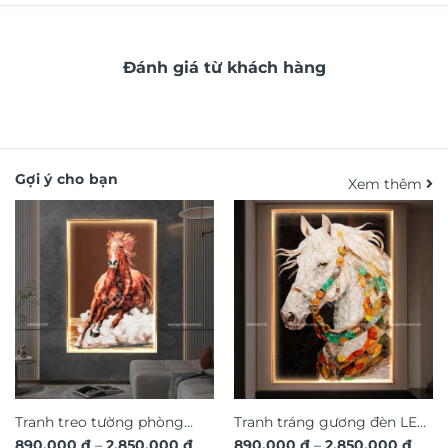
Đánh giá từ khách hàng
Gợi ý cho bạn
Xem thêm
Tranh treo tường phòng
Tranh tráng gương đèn LED
Khoảng
Khoả
890.000
₫
–
2.850.000
₫
890.000
₫
–
2.850.000
₫
khách đèn LED pha lê đính
pha lê đính đá pha lê cao