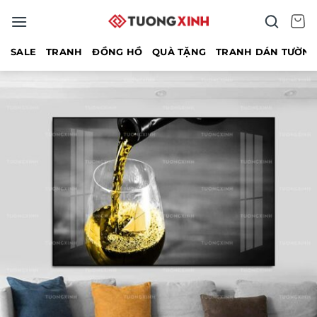
Bỏ
qua
nội
SALE
TRANH
ĐỒNG HỒ
QUÀ TẶNG
TRANH DÁN TƯỜN
dung