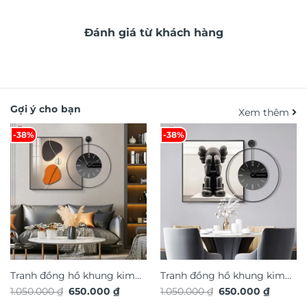
Đánh giá từ khách hàng
Gợi ý cho bạn
Xem thêm
-38%
-38%
Tranh đồng hồ khung kim
Tranh đồng hồ khung kim
Giá
Giá
Giá
Giá
1.050.000
₫
650.000
₫
1.050.000
₫
650.000
₫
loại cao cấp xu hướng trang
loại cao cấp xu hướng trang
gốc
hiện
gốc
hiện