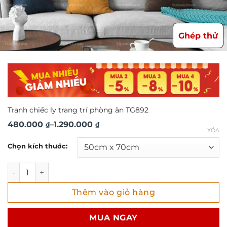
Ghép thử
Tranh chiếc ly trang trí phòng ăn TG892
Khoảng
480.000
–
1.290.000
₫
₫
XÓA
giá:
Chọn kích thước:
từ
480.000 ₫
Tranh chiếc ly trang trí phòng ăn TG892 số lượng
đến
Thêm vào giỏ hàng
1.290.000 ₫
MUA NGAY