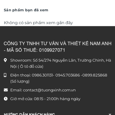
trí 2026 phong cách độc
là:
tại
trí 2026 phong cách độc
là:
tại
1.050.000 ₫.
là:
1.050.000 ₫.
là:
đáo sang trọng TX868
đáo sang trọng TX866
650.000 ₫.
650.000
Sản phẩm bạn đã xem
Không có sản phẩm xem gần đây
Showroom: Số 54/274 Nguyễn Lân, Trường Chinh, Hà
Nội ( Ô tô đỗ cửa)
Điện thoại:
0986.301131
-
0945.703686
-0899.825868
(Số lượng)
Email:
contact@tuongxinh.com.vn
Giờ mở cửa: 08:15 - 21:00h hàng ngày
HƯỚNG DẪN KHÁCH HÀNG