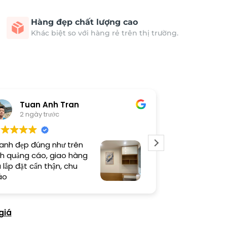
Hàng đẹp chất lượng cao
Khác biệt so với hàng rẻ trên thị trường.
Tuan Anh Tran
Long
2 ngày trước
5 ngày 
anh đẹp đúng như trên
Sản phẩm chất
h quảng cáo, giao hàng
thi công cẩn t
 lắp đặt cẩn thận, chu
thiện cao
áo
giá