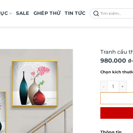
Tìm
MỤC
SALE
GHÉP THỬ
TIN TỨC
kiếm:
Tranh cầu t
Khoảng
980.000
₫
giá:
Chọn kích thướ
từ
980.000 ₫
Tranh cầu tha
đến
1.900.000 
Thông tin