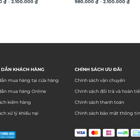
Khoảng
Kho
TG589
00
₫
–
2.100.000
₫
TG585
980.000
₫
–
2.100.000
₫
giá:
giá:
từ
từ
980.000 ₫
980.
đến
đến
2.100.000 ₫
2.10
 DẪN KHÁCH HÀNG
CHÍNH SÁCH ƯU ĐÃI
ẫn mua hàng tại cửa hàng
Chính sách vận chuyển
dẫn mua hàng Online
Chính sách đổi trả và hoàn ti
ách kiểm hàng
Chính sách thanh toán
ch xử lý khiếu nại
Chính sách bảo mật thông ti