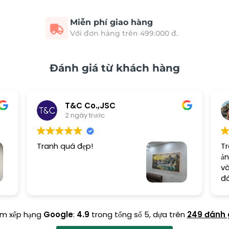
Miễn phí giao hàng
Với đơn hàng trên 499.000 đ.
Đánh giá từ khách hàng
T&C Co.,JSC
2 ngày trước
Tranh quá đẹp!
Tr
ản
và
đ
ểm xếp hạng
Google
:
4.9
trong tổng số 5,
dựa trên
249 đánh 