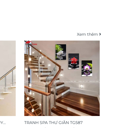
Xem thêm
ỦY
TRANH SPA THƯ GIÃN TG587
TRANH P