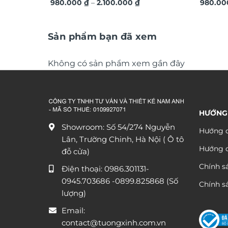
Khoảng
TG590
980.000
₫
–
2.100.000
₫
THUẬT 
980.0
giá:
từ
980.000 ₫
đến
Sản phẩm bạn đã xem
2.100.000 ₫
Không có sản phẩm xem gần đây
HƯỚNG
Showroom: Số 54/274 Nguyễn
Hướng d
Lân, Trường Chinh, Hà Nội ( Ô tô
Hướng 
đỗ cửa)
Chính s
Điện thoại:
0986.301131
-
0945.703686
-0899.825868 (Số
Chính sá
lượng)
Email:
contact@tuongxinh.com.vn