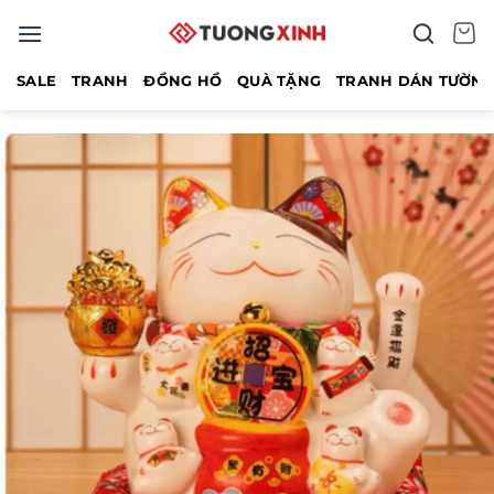
Bỏ
qua
nội
SALE
TRANH
ĐỒNG HỒ
QUÀ TẶNG
TRANH DÁN TƯỜN
dung