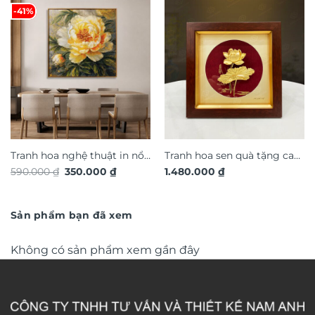
-41%
Tranh hoa nghệ thuật in nổi
Tranh hoa sen quà tặng cao
Giá
Giá
590.000
₫
350.000
₫
1.480.000
₫
3D hiệu ứng dát vàng
cấp TDV20
gốc
hiện
TG4927S
là:
tại
590.000 ₫.
là:
350.000 ₫.
Sản phẩm bạn đã xem
Không có sản phẩm xem gần đây