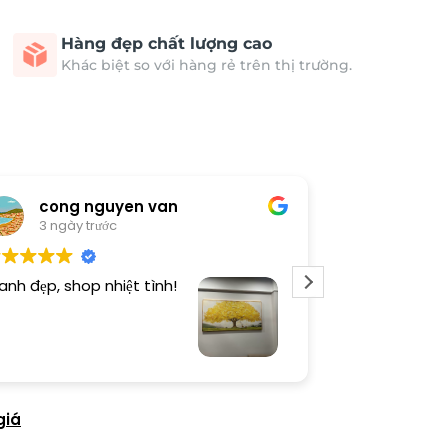
Hàng đẹp chất lượng cao
Khác biệt so với hàng rẻ trên thị trường.
cong nguyen van
Thươn
3 ngày trước
3 ngày 
anh đẹp, shop nhiệt tình!
Dịch vụ chu đá
tình. Sản phẩ
giá