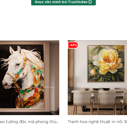
Được xác minh bởi Trustindex
-41%
reo tường độc mã phong thủy
Tranh hoa nghệ thuật in nổi 3