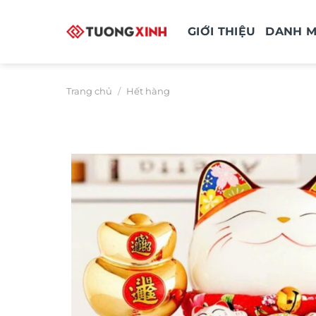
Bỏ
qua
GIỚI THIỆU
DANH 
nội
dung
Trang chủ
/
Hết hàng