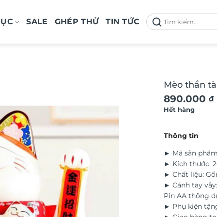
Tìm
MỤC
SALE
GHÉP THỬ
TIN TỨC
kiếm:
Mèo thần tà
890.000
₫
Hết hàng
Thông tin
► Mã sản phẩm
► Kích thước: 
► Chất liệu: G
► Cánh tay vẫy:
Pin AA thông 
► Phụ kiện tặn