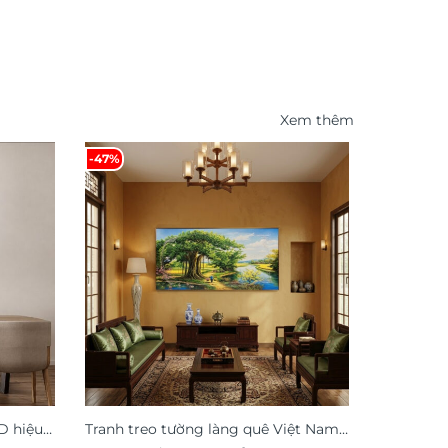
Xem thêm
-47%
D hiệu
Tranh treo tường làng quê Việt Nam
Tranh dá