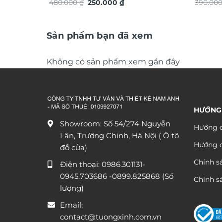
Giá
Giá
thuật TG4911S
480.000
₫
250.000
₫
TG4939
390.00
gốc
hiện
là:
tại
480.000 ₫.
là:
250.000 ₫.
Sản phẩm bạn đã xem
Không có sản phẩm xem gần đây
HƯỚNG
Showroom: Số 54/274 Nguyễn
Hướng d
Lân, Trường Chinh, Hà Nội ( Ô tô
Hướng 
đỗ cửa)
Chính s
Điện thoại:
0986.301131
-
0945.703686
-0899.825868 (Số
Chính sá
lượng)
Email:
contact@tuongxinh.com.vn