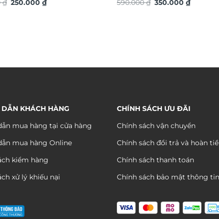
Giá
Giá
Giá
Giá
S
0
₫
250.000
₫
ứng dát vàng TG4927S
590.000
₫
350.000
₫
gốc
hiện
gốc
hiện
là:
tại
là:
tại
390.000 ₫.
là:
590.000 ₫.
là:
250.000 ₫.
350.000 
 DẪN KHÁCH HÀNG
CHÍNH SÁCH ƯU ĐÃI
ẫn mua hàng tại cửa hàng
Chính sách vận chuyển
dẫn mua hàng Online
Chính sách đổi trả và hoàn ti
ách kiểm hàng
Chính sách thanh toán
ch xử lý khiếu nại
Chính sách bảo mật thông ti