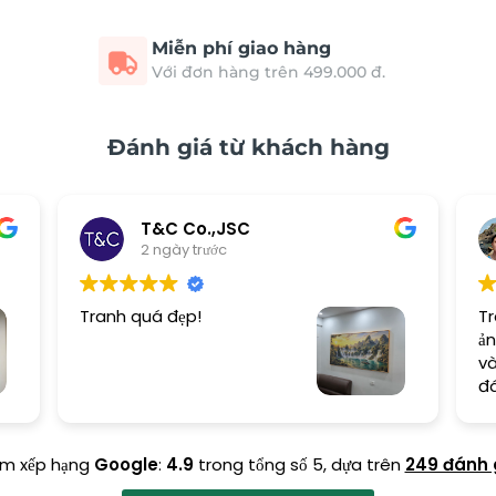
Miễn phí giao hàng
Với đơn hàng trên 499.000 đ.
Đánh giá từ khách hàng
T&C Co.,JSC
2 ngày trước
Tranh quá đẹp!
Tr
ản
và
đ
ểm xếp hạng
Google
:
4.9
trong tổng số 5,
dựa trên
249 đánh 