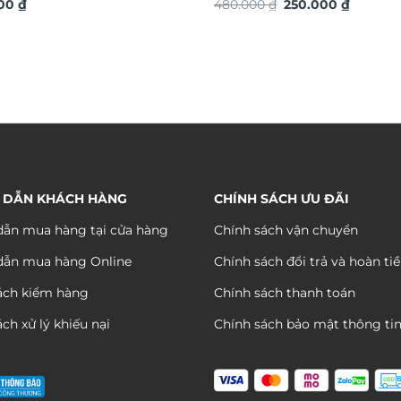
Giá
Giá
ó TDV19
000
₫
thuật TG4911S
480.000
₫
250.000
₫
gốc
hiện
là:
tại
480.000 ₫.
là:
250.000 
 DẪN KHÁCH HÀNG
CHÍNH SÁCH ƯU ĐÃI
ẫn mua hàng tại cửa hàng
Chính sách vận chuyển
dẫn mua hàng Online
Chính sách đổi trả và hoàn ti
ách kiểm hàng
Chính sách thanh toán
ch xử lý khiếu nại
Chính sách bảo mật thông ti