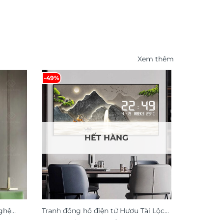
Xem thêm
-49%
HẾT HÀNG
ghệ
Tranh đồng hồ điện tử Hươu Tài Lộc
Tranh dá