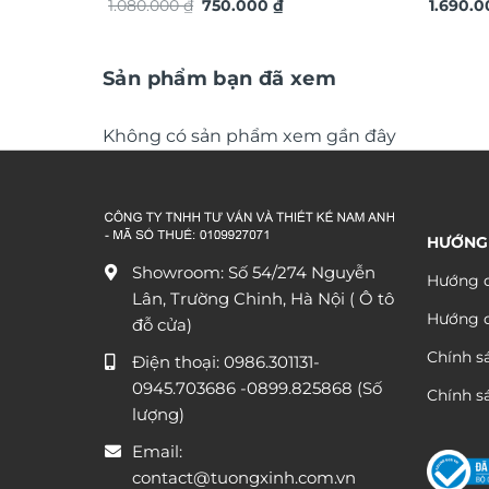
Giá
Giá
chuyển động trang trí nội thất độc
1.080.000
₫
750.000
₫
xuôi gi
1.690.
gốc
hiện
đáo sang trọng DHA656
là:
tại
1.080.000 ₫.
là:
750.000 ₫.
Sản phẩm bạn đã xem
Không có sản phẩm xem gần đây
HƯỚNG
Showroom: Số 54/274 Nguyễn
Hướng d
Lân, Trường Chinh, Hà Nội ( Ô tô
Hướng 
đỗ cửa)
Chính s
Điện thoại:
0986.301131
-
0945.703686
-0899.825868 (Số
Chính sá
lượng)
Email:
contact@tuongxinh.com.vn