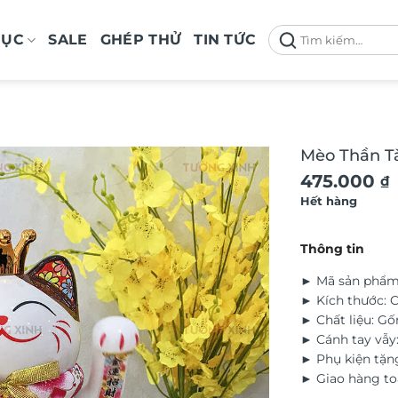
Tìm
MỤC
SALE
GHÉP THỬ
TIN TỨC
kiếm:
Mèo Thần Tà
475.000
₫
Hết hàng
Thông tin
► Mã sản phẩm
► Kích thước: 
► Chất liệu: G
► Cánh tay vẫy
► Phụ kiện tặn
► Giao hàng to