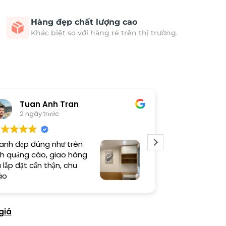
Hàng đẹp chất lượng cao
Khác biệt so với hàng rẻ trên thị trường.
Tuan Anh Tran
Long
2 ngày trước
5 ngày 
anh đẹp đúng như trên
Sản phẩm chất
h quảng cáo, giao hàng
thi công cẩn t
 lắp đặt cẩn thận, chu
thiện cao
áo
giá