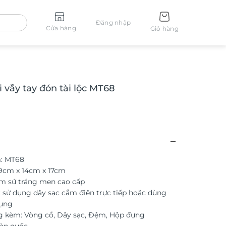
Đăng nhập
Cửa hàng
Giỏ hàng
 vẫy tay đón tài lộc MT68
: MT68
19cm x 14cm x 17cm
ốm sứ tráng men cao cấp
 sử dụng dây sạc cắm điện trực tiếp hoặc dùng
dụng
g kèm: Vòng cổ, Dây sạc, Đệm, Hộp đựng