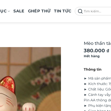
Tìm
MỤC
SALE
GHÉP THỬ
TIN TỨC
kiếm:
Mèo thần tài
380.000
₫
Hết hàng
Thông tin
► Mã sản phẩm
► Kích thước: 
► Chất liệu: G
► Cánh tay vẫy:
Pin AA thông 
► Phụ kiện tặn