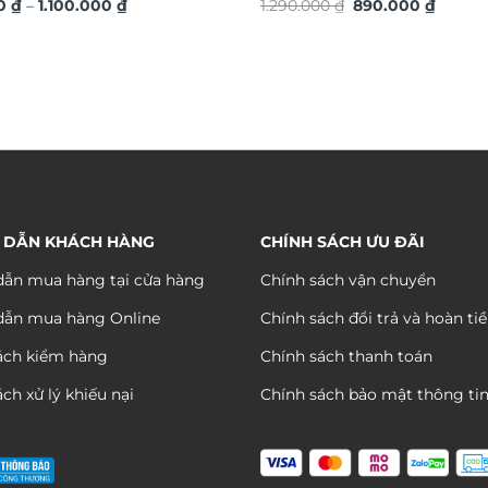
Khoảng
Giá
Giá
g sang trọng ý nghĩa TG4843
00
₫
–
1.100.000
₫
TG4933S
1.290.000
₫
890.000
₫
giá:
gốc
hiện
từ
là:
tại
290.000 ₫
1.290.000 ₫.
là:
đến
890.00
1.100.000 ₫
 DẪN KHÁCH HÀNG
CHÍNH SÁCH ƯU ĐÃI
ẫn mua hàng tại cửa hàng
Chính sách vận chuyển
dẫn mua hàng Online
Chính sách đổi trả và hoàn ti
ách kiểm hàng
Chính sách thanh toán
ch xử lý khiếu nại
Chính sách bảo mật thông ti