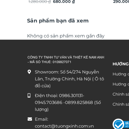
Giá
Giá
TG4930S
1.280.000
₫
680.000
₫
quà tặn
290.0
gốc
hiện
là:
tại
1.280.000 ₫.
là:
680.000 ₫.
Sản phẩm bạn đã xem
Không có sản phẩm xem gần đây
HƯỚNG
Showroom: Số 54/274 Nguyễn
Hướng d
Lân, Trường Chinh, Hà Nội ( Ô tô
Hướng 
đỗ cửa)
Chính s
Điện thoại:
0986.301131
-
0945.703686
-0899.825868 (Số
Chính sá
lượng)
Email:
contact@tuongxinh.com.vn