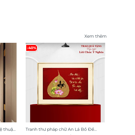
Xem thêm
-40%
-53%
ệ thuật
Tranh thư pháp chữ An Lá Bồ Đề
Tranh tre