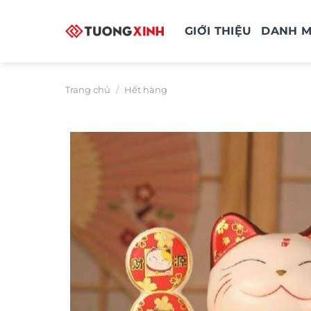
Bỏ
qua
GIỚI THIỆU
DANH 
nội
dung
Trang chủ
/
Hết hàng