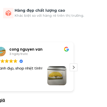
Hàng đẹp chất lượng cao
Khác biệt so với hàng rẻ trên thị trường.
cong nguyen van
Thươn
3 ngày trước
4 ngày 
anh đẹp, shop nhiệt tình!
Dịch vụ chu đá
tình. Sản phẩ
giá