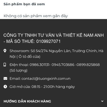
DHA656
750.000
Sản phẩm bạn đã xem
Không có sản phẩm xem gần đây
Showroom: Số 54/274 Nguyễn Lân, Trường Chinh, Hà
Nội ( Ô tô đỗ cửa)
Điện thoại:
0986.301131
-
0945.703686
-0899.825868
(Số lượng)
Email:
contact@tuongxinh.com.vn
Giờ mở cửa: 08:15 - 21:00h hàng ngày
HƯỚNG DẪN KHÁCH HÀNG