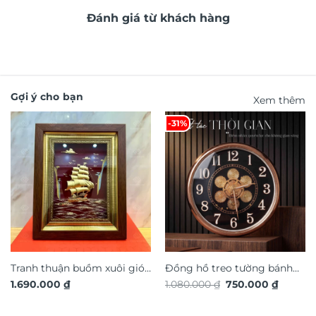
Đánh giá từ khách hàng
Gợi ý cho bạn
Xem thêm
-31%
Tranh thuận buồm xuôi gió
Đồng hồ treo tường bánh
Giá
Giá
1.690.000
₫
1.080.000
₫
750.000
₫
quà tặng cao cấp TDV19
răng chuyển động trang trí
gốc
hiện
nội thất độc đáo sang trọng
là:
tại
1.080.000 ₫.
là: