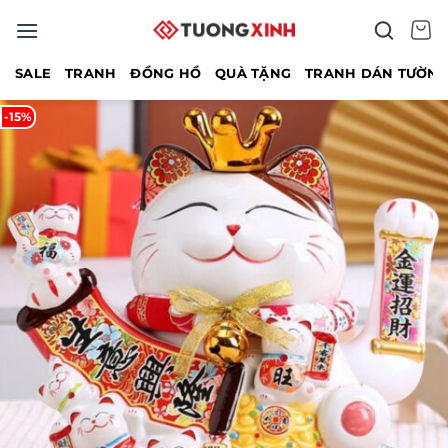
Bỏ
qua
nội
SALE
TRANH
ĐỒNG HỒ
QUÀ TẶNG
TRANH DÁN TƯỜN
dung
-15%