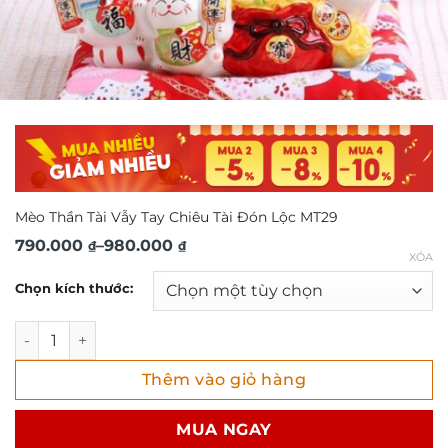
Mèo Thần Tài Vẫy Tay Chiêu Tài Đón Lộc MT29
Khoảng
790.000
–
980.000
₫
₫
XÓA
giá:
Chọn kích thước:
từ
790.000 ₫
Mèo Thần Tài Vẫy Tay Chiêu Tài Đón Lộc MT29 số lượng
đến
Thêm vào giỏ hàng
980.000 ₫
MUA NGAY