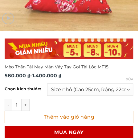
Mèo Thần Tài May Mắn Vẫy Tay Gọi Tài Lộc MT15
Khoảng
580.000
–
1.400.000
₫
₫
XÓA
giá:
Chọn kích thước:
từ
580.000 ₫
Mèo Thần Tài May Mắn Vẫy Tay Gọi Tài Lộc MT15 số lượng
đến
Thêm vào giỏ hàng
1.400.000 ₫
MUA NGAY