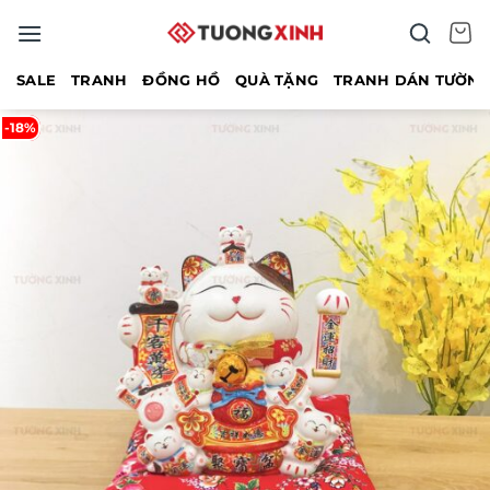
Bỏ
qua
nội
SALE
TRANH
ĐỒNG HỒ
QUÀ TẶNG
TRANH DÁN TƯỜN
dung
-18%