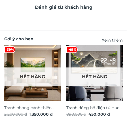
Đánh giá từ khách hàng
Gợi ý cho bạn
Xem thêm
-39%
-49%
HẾT HÀNG
HẾT HÀNG
Tranh phong cảnh thiên
Tranh đồng hồ điện tử Hươu
Giá
Giá
Giá
Giá
2.200.000
₫
1.350.000
₫
890.000
₫
450.000
₫
nhiên hiệu ứng dát vàng
Tài Lộc TG4916S
gốc
hiện
gốc
hiện
TG4912S
là:
tại
là:
tại
2.200.000 ₫.
là:
890.000 ₫.
là: