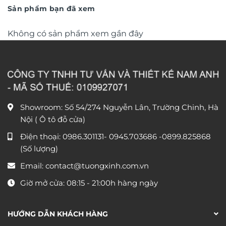
1.350.000 ₫.
450.000 
Sản phẩm bạn đã xem
Không có sản phẩm xem gần đây
Showroom: Số 54/274 Nguyễn Lân, Trường Chinh, Hà
Nội ( Ô tô đỗ cửa)
Điện thoại:
0986.301131
-
0945.703686
-0899.825868
(Số lượng)
Email:
contact@tuongxinh.com.vn
Giờ mở cửa: 08:15 - 21:00h hàng ngày
HƯỚNG DẪN KHÁCH HÀNG