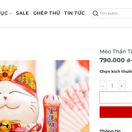
Tìm
MỤC
SALE
GHÉP THỬ
TIN TỨC
kiếm:
Mèo Thần Tà
Khoảng
790.000
₫
giá:
Chọn kích thướ
từ
790.000 ₫
Mèo Thần Tài M
đến
980.000 ₫
Thông tin