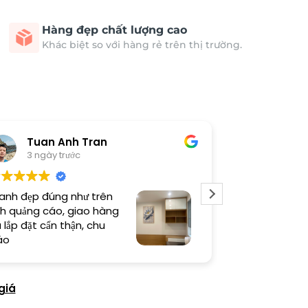
Hàng đẹp chất lượng cao
Khác biệt so với hàng rẻ trên thị trường.
Tuan Anh Tran
Long
3 ngày trước
5 ngày 
anh đẹp đúng như trên
Sản phẩm chất
h quảng cáo, giao hàng
thi công cẩn t
 lắp đặt cẩn thận, chu
thiện cao
áo
giá