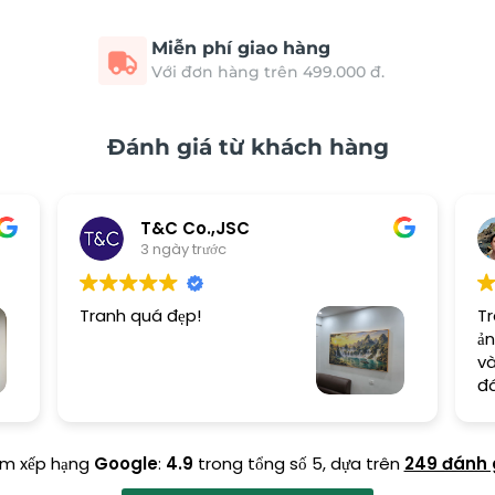
Miễn phí giao hàng
Với đơn hàng trên 499.000 đ.
Đánh giá từ khách hàng
T&C Co.,JSC
3 ngày trước
Tranh quá đẹp!
Tr
ản
và
đ
ểm xếp hạng
Google
:
4.9
trong tổng số 5,
dựa trên
249 đánh 