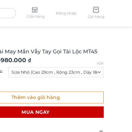
Đăng nhập
Cửa hàng
Giỏ hàng
i May Mắn Vẫy Tay Gọi Tài Lộc MT45
–
980.000
₫
XÓA
c:
ay Mắn Vẫy Tay Gọi Tài Lộc MT45 số lượng
Thêm vào giỏ hàng
MUA NGAY