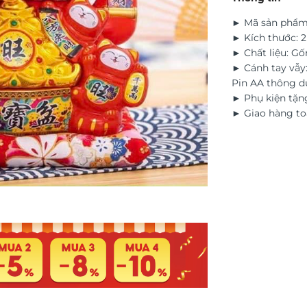
► Mã sản phẩm
► Kích thước: 2
► Chất liệu: G
► Cánh tay vẫy:
Pin AA thông 
► Phụ kiện tặn
► Giao hàng to