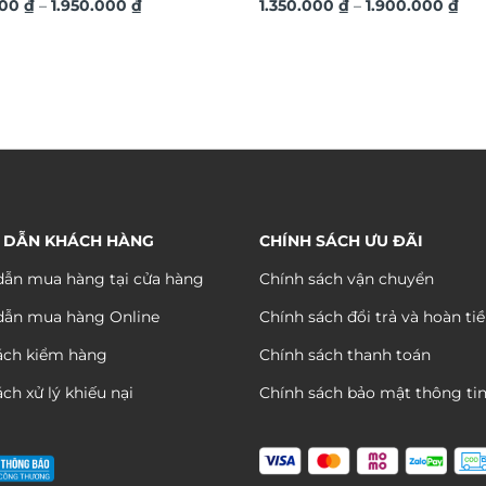
Khoảng
Kh
t GCS14
000
₫
–
1.950.000
₫
GCS12
1.350.000
₫
–
1.900.000
₫
giá:
giá:
từ
từ
1.400.000 ₫
1.3
đến
đến
1.950.000 ₫
1.9
 DẪN KHÁCH HÀNG
CHÍNH SÁCH ƯU ĐÃI
ẫn mua hàng tại cửa hàng
Chính sách vận chuyển
dẫn mua hàng Online
Chính sách đổi trả và hoàn ti
ách kiểm hàng
Chính sách thanh toán
ch xử lý khiếu nại
Chính sách bảo mật thông ti