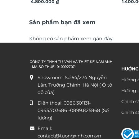
thất GC186
4.800.000
₫
nội thấ
1.400.
Sản phẩm bạn đã xem
Không có sản phẩm xem gần đây
HƯỚNG
Showroom: Số 54/274 Nguyễn
Hướng d
Lân, Trường Chinh, Hà Nội ( Ô tô
Hướng 
đỗ cửa)
Chính s
Điện thoại:
0986.301131
-
0945.703686
-0899.825868 (Số
Chính sá
lượng)
Email:
contact@tuongxinh.com.vn