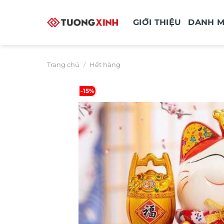
Bỏ
qua
GIỚI THIỆU
DANH 
nội
dung
Trang chủ
/
Hết hàng
-15%