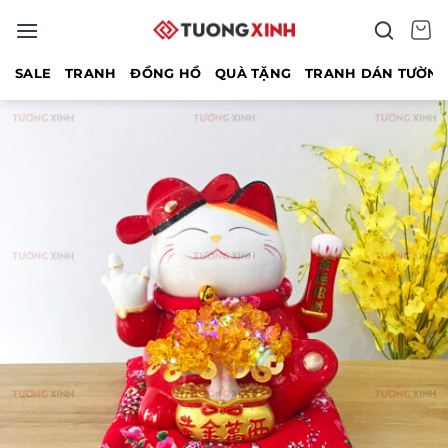
Bỏ
qua
nội
SALE
TRANH
ĐỒNG HỒ
QUÀ TẶNG
TRANH DÁN TƯỜN
dung