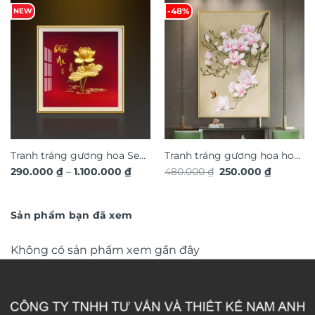
-48%
NEW
Tranh tráng gương hoa Sen
Tranh tráng gương hoa hoa
Khoảng
Giá
Giá
290.000
₫
–
1.100.000
₫
480.000
₫
250.000
₫
bình an, quà tặng sang
nghệ thuật TG4911S
giá:
gốc
hiện
trọng ý nghĩa TG4843
từ
là:
tại
290.000 ₫
480.000 ₫.
là:
đến
250.000 
Sản phẩm bạn đã xem
1.100.000 ₫
Không có sản phẩm xem gần đây