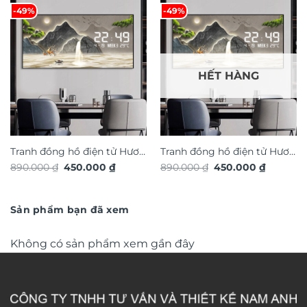
-49%
-49%
HẾT HÀNG
Tranh đồng hồ điện tử Hươu
Tranh đồng hồ điện tử Hươu
Giá
Giá
Giá
Giá
890.000
₫
450.000
₫
890.000
₫
450.000
₫
Tài Lộc TG4917S
Tài Lộc TG4916S
gốc
hiện
gốc
hiện
là:
tại
là:
tại
890.000 ₫.
là:
890.000 ₫.
là:
450.000 ₫.
450.000 
Sản phẩm bạn đã xem
Không có sản phẩm xem gần đây