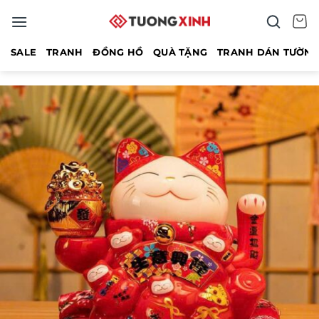
Bỏ
qua
nội
SALE
TRANH
ĐỒNG HỒ
QUÀ TẶNG
TRANH DÁN TƯỜN
dung