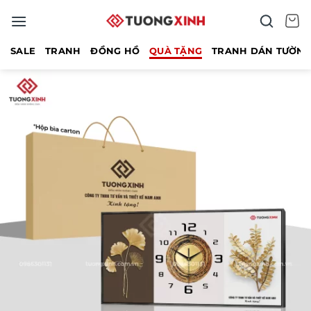
Bỏ
qua
nội
SALE
TRANH
ĐỒNG HỒ
QUÀ TẶNG
TRANH DÁN TƯỜN
dung