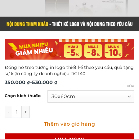
Đồng hồ treo tường in logo thiết kế theo yêu cầu, quà tặng
sự kiện công ty doanh nghiệp DGL40
Khoảng
350.000
–
530.000
₫
₫
XÓA
giá:
Chọn kích thước:
từ
350.000 ₫
Đồng hồ treo tường in logo thiết kế theo yêu cầu, quà tặ
đến
Thêm vào giỏ hàng
530.000 ₫