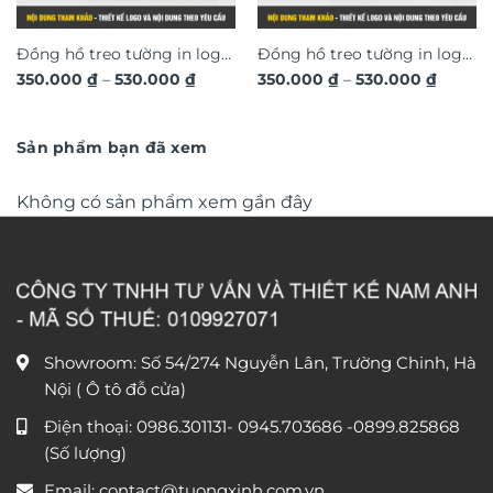
Đồng hồ treo tường in logo
Đồng hồ treo tường in logo
Khoảng
Khoản
350.000
₫
–
530.000
₫
350.000
₫
–
530.000
₫
thiết kế theo yêu cầu, quà
thiết kế theo yêu cầu, quà
giá:
giá:
tặng sự kiện ý nghĩa DGL34
từ
tặng tân gia, sự kiện mang
từ
350.000 ₫
350.00
dấu ấn riêng DGL31
đến
đến
Sản phẩm bạn đã xem
530.000 ₫
530.00
Không có sản phẩm xem gần đây
Showroom: Số 54/274 Nguyễn Lân, Trường Chinh, Hà
Nội ( Ô tô đỗ cửa)
Điện thoại:
0986.301131
-
0945.703686
-0899.825868
(Số lượng)
Email:
contact@tuongxinh.com.vn