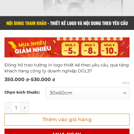
Đồng hồ treo tường in logo thiết kế theo yêu cầu, quà tặng
khách hàng công ty doanh nghiệp DGL37
Khoảng
350.000
–
530.000
₫
₫
XÓA
giá:
Chọn kích thước:
từ
350.000 ₫
Đồng hồ treo tường in logo thiết kế theo yêu cầu, quà t
đến
Thêm vào giỏ hàng
530.000 ₫