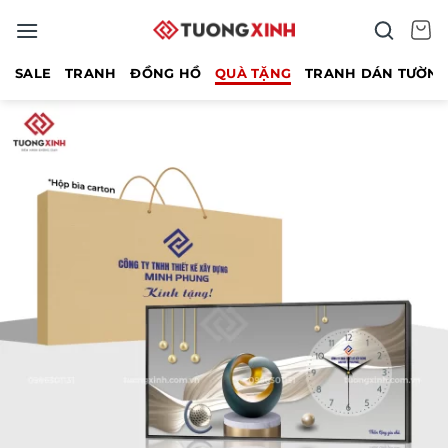
Bỏ
qua
nội
SALE
TRANH
ĐỒNG HỒ
QUÀ TẶNG
TRANH DÁN TƯỜN
dung