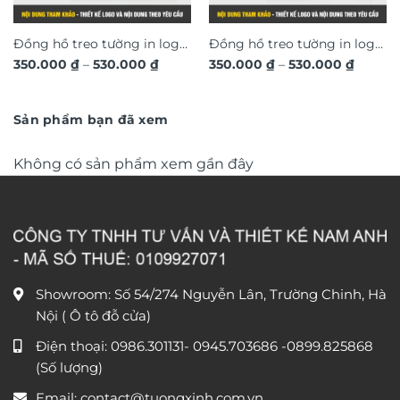
Đồng hồ treo tường in logo
Đồng hồ treo tường in logo
Khoảng
Khoản
350.000
₫
–
530.000
₫
350.000
₫
–
530.000
₫
thiết kế theo yêu cầu, quà
thiết kế theo yêu cầu, quà
giá:
giá:
tặng sự kiện ý nghĩa DGL34
từ
tặng tân gia, sự kiện mang
từ
350.000 ₫
350.00
dấu ấn riêng DGL31
đến
đến
Sản phẩm bạn đã xem
530.000 ₫
530.00
Không có sản phẩm xem gần đây
Showroom: Số 54/274 Nguyễn Lân, Trường Chinh, Hà
Nội ( Ô tô đỗ cửa)
Điện thoại:
0986.301131
-
0945.703686
-0899.825868
(Số lượng)
Email:
contact@tuongxinh.com.vn