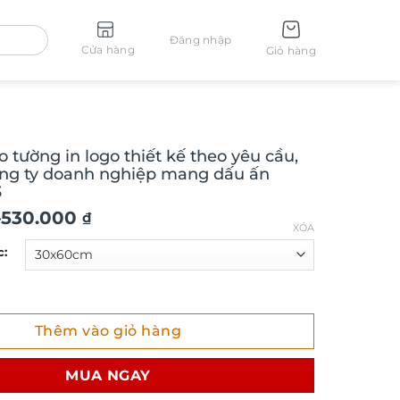
Đăng nhập
Cửa hàng
Giỏ hàng
 tường in logo thiết kế theo yêu cầu,
ông ty doanh nghiệp mang dấu ấn
3
–
530.000
₫
XÓA
c:
ường in logo thiết kế theo yêu cầu, quà tặng công ty doan
Thêm vào giỏ hàng
MUA NGAY