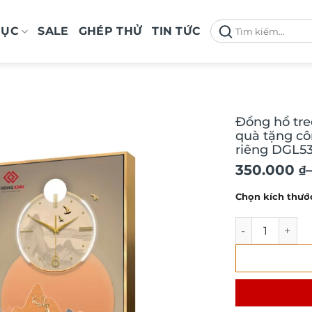
Tìm
MỤC
SALE
GHÉP THỬ
TIN TỨC
kiếm:
Đồng hồ treo
quà tặng c
riêng DGL5
Khoảng
350.000
₫
giá:
Chọn kích thướ
từ
350.000 ₫
Đồng hồ treo t
đến
530.000 ₫