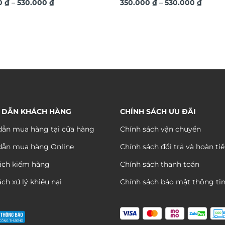
Khoảng
Khoản
u cầu, quà tặng tân gia, sự
0
₫
–
530.000
₫
theo yêu cầu, quà tặng doanh
350.000
₫
–
530.000
₫
giá:
giá:
ng dấu ấn riêng DGL31
mang dấu ấn riêng DGL26
từ
từ
350.000 ₫
350.00
đến
đến
530.000 ₫
530.00
 DẪN KHÁCH HÀNG
CHÍNH SÁCH ƯU ĐÃI
ẫn mua hàng tại cửa hàng
Chính sách vận chuyển
dẫn mua hàng Online
Chính sách đổi trả và hoàn ti
ách kiểm hàng
Chính sách thanh toán
ch xử lý khiếu nại
Chính sách bảo mật thông ti