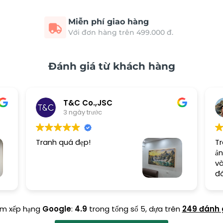
Miễn phí giao hàng
Với đơn hàng trên 499.000 đ.
Đánh giá từ khách hàng
T&C Co.,JSC
3 ngày trước
Tranh quá đẹp!
Tr
ản
và
đ
ểm xếp hạng
Google
:
4.9
trong tổng số 5,
dựa trên
249 đánh 