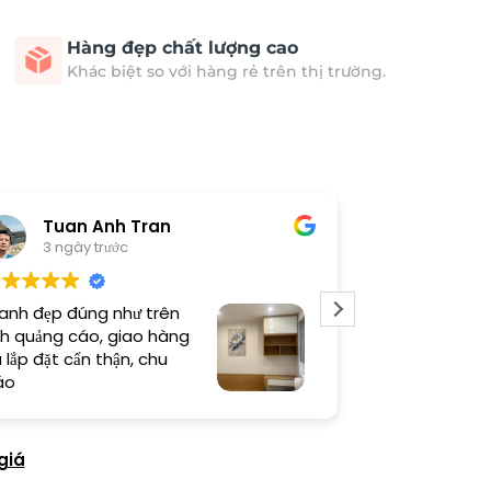
Hàng đẹp chất lượng cao
Khác biệt so với hàng rẻ trên thị trường.
Tuan Anh Tran
Long
3 ngày trước
5 ngày 
anh đẹp đúng như trên
Sản phẩm chất
h quảng cáo, giao hàng
thi công cẩn t
 lắp đặt cẩn thận, chu
thiện cao
áo
giá