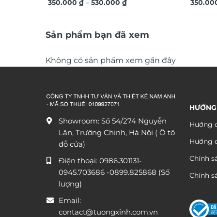
Khoảng
theo yêu cầu, quà tặng sự kiện ý
350.000
₫
–
530.000
₫
theo yê
350.00
giá:
nghĩa DGL34
kiện ma
từ
350.000 ₫
đến
Sản phẩm bạn đã xem
530.000 ₫
Không có sản phẩm xem gần đây
HƯỚNG
Showroom: Số 54/274 Nguyễn
Hướng d
Lân, Trường Chinh, Hà Nội ( Ô tô
Hướng 
đỗ cửa)
Chính s
Điện thoại:
0986.301131
-
0945.703686
-0899.825868 (Số
Chính sá
lượng)
Email:
contact@tuongxinh.com.vn