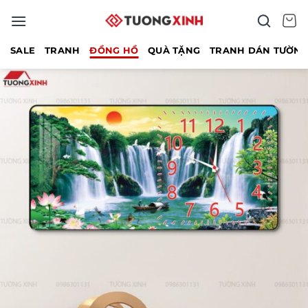
Bỏ
qua
nội
SALE
TRANH
ĐỒNG HỒ
QUÀ TẶNG
TRANH DÁN TƯỜN
dung