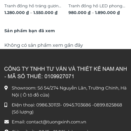
Tranh đồng hồ tráng gương
Tranh đồng hồ LED phong
Khoảng
Khoả
1.280.000
₫
–
1.550.000
₫
980.000
₫
–
1.890.000
₫
hươu 3D hiện đại TG4543
cảnh 3D nghệ thuật DG365
giá:
giá:
từ
từ
1.280.000 ₫
980.0
đến
đến
Sản phẩm bạn đã xem
1.550.000 ₫
1.890
Không có sản phẩm xem gần đây
Showroom: Số 54/274 Nguyễn Lân, Trường Chinh, Hà
Nội ( Ô tô đỗ cửa)
Điện thoại:
0986.301131
-
0945.703686
-0899.825868
(Số lượng)
Email:
contact@tuongxinh.com.vn