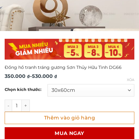
Đồng hồ tranh tráng gương Sơn Thủy Hữu Tình DG66
Khoảng
350.000
–
530.000
₫
₫
XÓA
giá:
Chọn kích thước:
từ
350.000 ₫
Đồng hồ tranh tráng gương Sơn Thủy Hữu Tình DG66 số l
đến
Thêm vào giỏ hàng
530.000 ₫
MUA NGAY