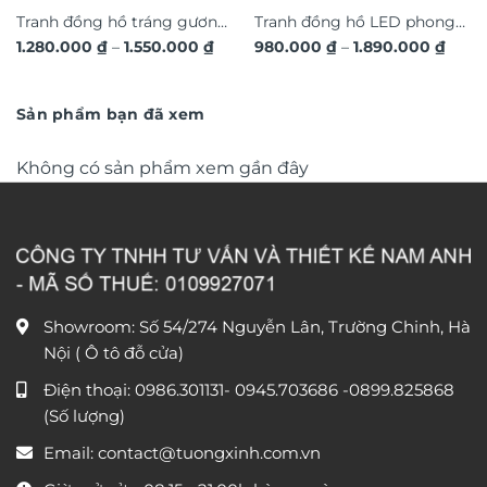
Tranh đồng hồ tráng gương
Tranh đồng hồ LED phong
Khoảng
Khoả
1.280.000
₫
–
1.550.000
₫
980.000
₫
–
1.890.000
₫
hươu 3D hiện đại TG4543
cảnh 3D nghệ thuật DG365
giá:
giá:
từ
từ
1.280.000 ₫
980.0
đến
đến
Sản phẩm bạn đã xem
1.550.000 ₫
1.890
Không có sản phẩm xem gần đây
Showroom: Số 54/274 Nguyễn Lân, Trường Chinh, Hà
Nội ( Ô tô đỗ cửa)
Điện thoại:
0986.301131
-
0945.703686
-0899.825868
(Số lượng)
Email:
contact@tuongxinh.com.vn