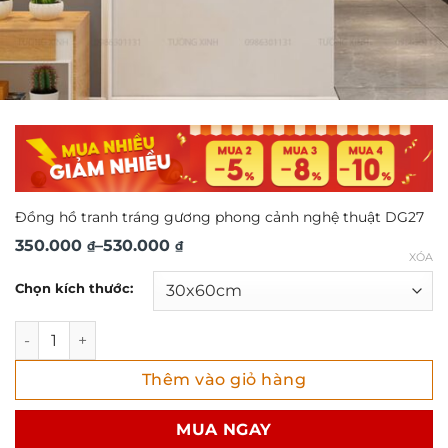
Đồng hồ tranh tráng gương phong cảnh nghệ thuật DG27
Khoảng
350.000
–
530.000
₫
₫
XÓA
giá:
Chọn kích thước:
từ
350.000 ₫
Đồng hồ tranh tráng gương phong cảnh nghệ thuật DG27 
đến
Thêm vào giỏ hàng
530.000 ₫
MUA NGAY