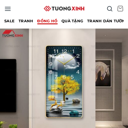
Bỏ
qua
nội
SALE
TRANH
ĐỒNG HỒ
QUÀ TẶNG
TRANH DÁN TƯỜN
dung