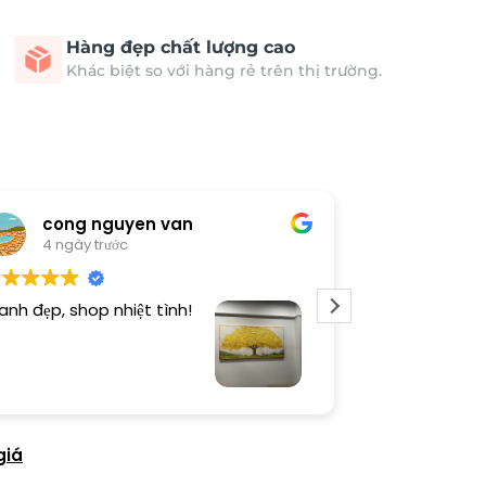
Hàng đẹp chất lượng cao
Khác biệt so với hàng rẻ trên thị trường.
cong nguyen van
Thươn
4 ngày trước
4 ngày 
anh đẹp, shop nhiệt tình!
Dịch vụ chu đá
tình. Sản phẩ
giá