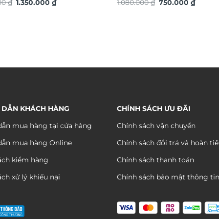
Giá
Giá
Giá
Giá
 vàng TG4912S
000
₫
1.350.000
₫
chuyển động trang trí nội thấ
1.080.000
₫
750.000
₫
gốc
hiện
gốc
hiện
đáo sang trọng DHA658
là:
tại
là:
tại
2.200.000 ₫.
là:
1.080.000 ₫.
là:
1.350.000 ₫.
750.00
 DẪN KHÁCH HÀNG
CHÍNH SÁCH ƯU ĐÃI
ẫn mua hàng tại cửa hàng
Chính sách vận chuyển
dẫn mua hàng Online
Chính sách đổi trả và hoàn ti
ách kiểm hàng
Chính sách thanh toán
ch xử lý khiếu nại
Chính sách bảo mật thông ti