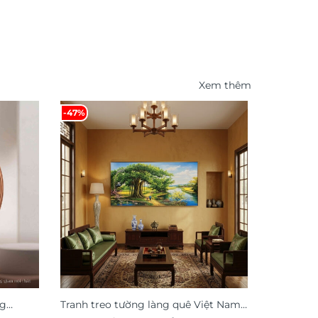
Xem thêm
-47%
ng
Tranh treo tường làng quê Việt Nam
Tranh hoa