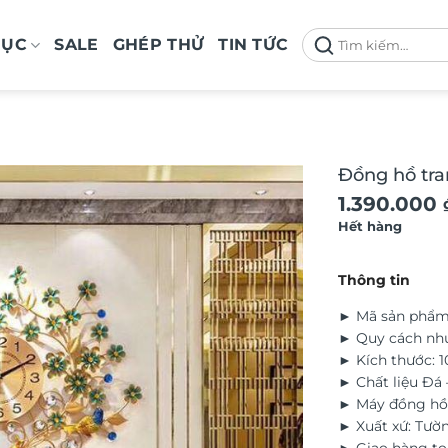
Tìm
MỤC
SALE
GHÉP THỬ
TIN TỨC
kiếm:
Đồng hồ tra
Giá
Giá
1.390.000
Hết hàng
gốc
hiện
là:
tại
Thông tin
1.650.000 
là:
► Mã sản phẩ
1.390.000 
► Quy cách nh
► Kích thước: 
► Chất liệu Đá 
► Máy đồng hồ 
► Xuất xứ: Tườ