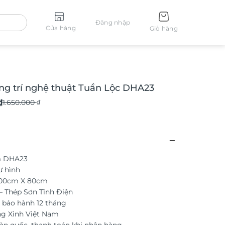
Đăng nhập
Cửa hàng
Giỏ hàng
ng trí nghệ thuật Tuần Lộc DHA23
₫
1.650.000
₫
₫.
m DHA23
₫.
ư hình
100cm X 80cm
– Thép Sơn Tĩnh Điện
bảo hành 12 tháng
ng Xinh Việt Nam