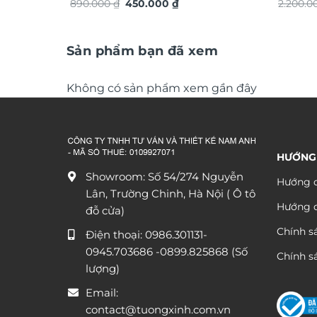
Giá
Giá
TG4916S
890.000
₫
450.000
₫
ứng dát
2.200.
gốc
hiện
là:
tại
890.000 ₫.
là:
450.000 ₫.
Sản phẩm bạn đã xem
Không có sản phẩm xem gần đây
HƯỚNG
Showroom: Số 54/274 Nguyễn
Hướng d
Lân, Trường Chinh, Hà Nội ( Ô tô
Hướng 
đỗ cửa)
Chính s
Điện thoại:
0986.301131
-
0945.703686
-0899.825868 (Số
Chính sá
lượng)
Email:
contact@tuongxinh.com.vn