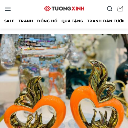
Bỏ
qua
nội
SALE
TRANH
ĐỒNG HỒ
QUÀ TẶNG
TRANH DÁN TƯỜN
dung