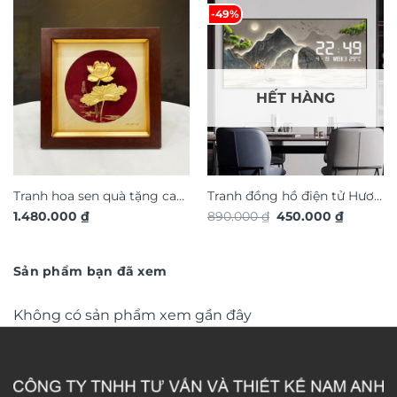
-49%
HẾT HÀNG
Tranh hoa sen quà tặng cao
Tranh đồng hồ điện tử Hươu
Giá
Giá
1.480.000
₫
890.000
₫
450.000
₫
cấp TDV20
Tài Lộc TG4916S
gốc
hiện
là:
tại
890.000 ₫.
là:
450.000 
Sản phẩm bạn đã xem
Không có sản phẩm xem gần đây