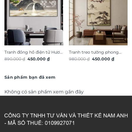
Tranh đồng hồ điện tử Hươu
Tranh treo tường phong
Giá
Giá
Giá
Giá
890.000
₫
450.000
₫
980.000
₫
450.000
₫
Tài Lộc TG4917S
cảnh nghệ thuật TG4928S
gốc
hiện
gốc
hiện
là:
tại
là:
tại
890.000 ₫.
là:
980.000 ₫.
là:
450.000 ₫.
450.000 
Sản phẩm bạn đã xem
Không có sản phẩm xem gần đây