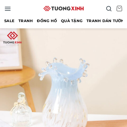
Bỏ
qua
nội
SALE
TRANH
ĐỒNG HỒ
QUÀ TẶNG
TRANH DÁN TƯỜN
dung