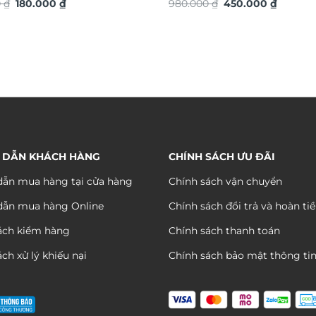
Giá
Giá
Giá
Giá
0
₫
180.000
₫
thuật TG4928S
980.000
₫
450.000
₫
gốc
hiện
gốc
hiện
là:
tại
là:
tại
380.000 ₫.
là:
980.000 ₫.
là:
180.000 ₫.
450.000
 DẪN KHÁCH HÀNG
CHÍNH SÁCH ƯU ĐÃI
ẫn mua hàng tại cửa hàng
Chính sách vận chuyển
dẫn mua hàng Online
Chính sách đổi trả và hoàn ti
ách kiểm hàng
Chính sách thanh toán
ch xử lý khiếu nại
Chính sách bảo mật thông ti