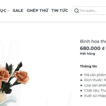
Tìm
MỤC
SALE
GHÉP THỬ
TIN TỨC
kiếm:
Bình hoa thu
680.000
₫
Hết hàng
Thông tin
► Mã sản phẩm
► Kích thước: 1
► Loại sản phẩ
► Chất liệu: Th
► Xuất sứ nhập