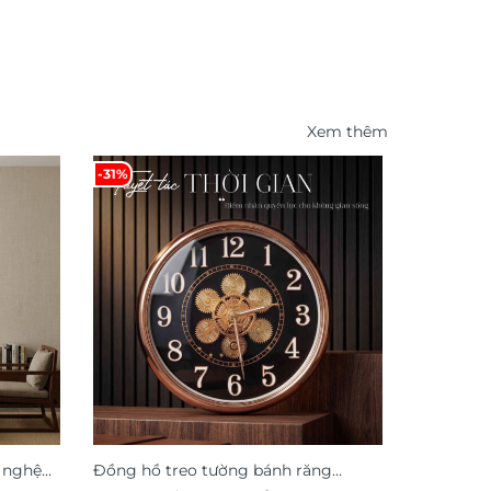
Xem thêm
-31%
-41%
 nghệ
Đồng hồ treo tường bánh răng
Tranh hoa