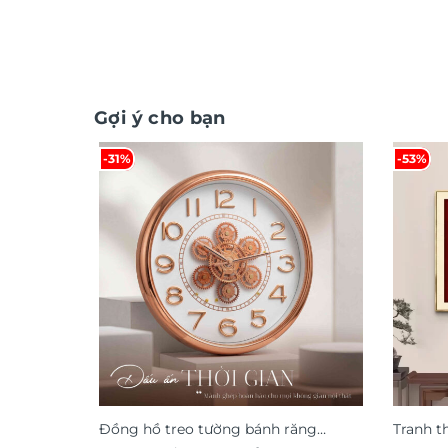
Gợi ý cho bạn
-31%
-53%
Đồng hồ treo tường bánh răng
Tranh t