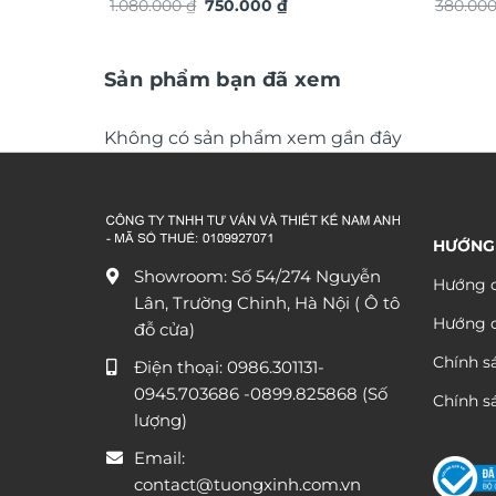
Giá
Giá
chuyển động trang trí nội thất độc
1.080.000
₫
750.000
₫
380.00
gốc
hiện
đáo sang trọng DHA658
là:
tại
1.080.000 ₫.
là:
750.000 ₫.
Sản phẩm bạn đã xem
Không có sản phẩm xem gần đây
HƯỚNG
Showroom: Số 54/274 Nguyễn
Hướng d
Lân, Trường Chinh, Hà Nội ( Ô tô
Hướng 
đỗ cửa)
Chính s
Điện thoại:
0986.301131
-
0945.703686
-0899.825868 (Số
Chính sá
lượng)
Email:
contact@tuongxinh.com.vn