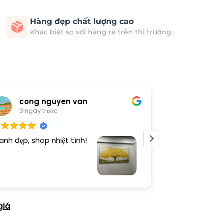
Hàng đẹp chất lượng cao
Khác biệt so với hàng rẻ trên thị trường.
cong nguyen van
Thươn
3 ngày trước
4 ngày 
anh đẹp, shop nhiệt tình!
Dịch vụ chu đá
tình. Sản phẩ
giá