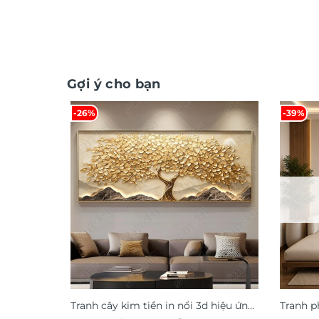
Gợi ý cho bạn
-26%
-39%
Tranh cây kim tiền in nổi 3d hiệu ứng
Tranh p