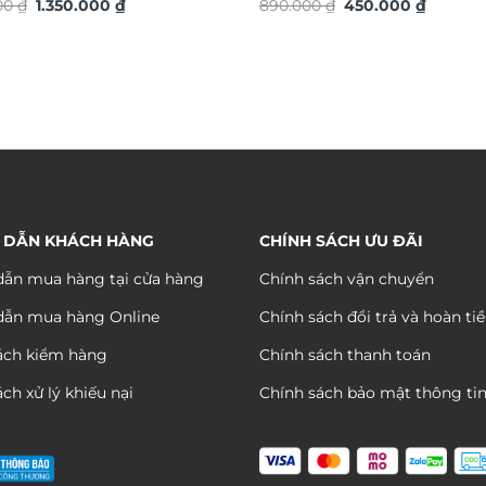
Giá
Giá
Giá
Giá
 vàng TG4912S
000
₫
1.350.000
₫
TG4917S
890.000
₫
450.000
₫
gốc
hiện
gốc
hiện
là:
tại
là:
tại
2.200.000 ₫.
là:
890.000 ₫.
là:
1.350.000 ₫.
450.000
 DẪN KHÁCH HÀNG
CHÍNH SÁCH ƯU ĐÃI
ẫn mua hàng tại cửa hàng
Chính sách vận chuyển
dẫn mua hàng Online
Chính sách đổi trả và hoàn ti
ách kiểm hàng
Chính sách thanh toán
ch xử lý khiếu nại
Chính sách bảo mật thông ti