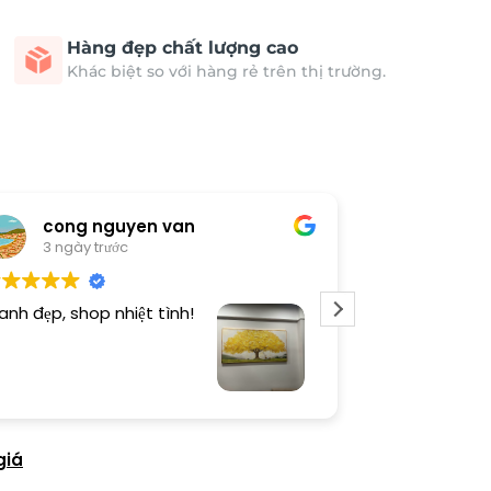
Hàng đẹp chất lượng cao
Khác biệt so với hàng rẻ trên thị trường.
cong nguyen van
Thươn
3 ngày trước
4 ngày 
anh đẹp, shop nhiệt tình!
Dịch vụ chu đá
tình. Sản phẩ
giá