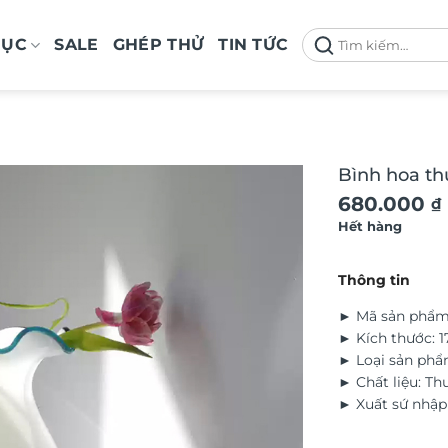
Tìm
MỤC
SALE
GHÉP THỬ
TIN TỨC
kiếm:
Bình hoa thu
680.000
₫
Hết hàng
Thông tin
► Mã sản phẩm
► Kích thước: 1
► Loại sản phẩ
► Chất liệu: Th
► Xuất sứ nhập