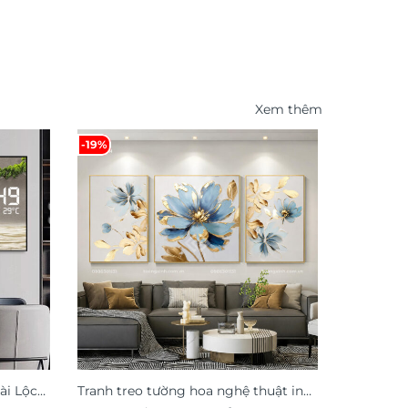
Xem thêm
-19%
-54%
ài Lộc
Tranh treo tường hoa nghệ thuật in
Tranh Mã