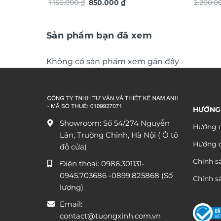
Giá
Giá
dát vàng TG4934S
1.150.000
₫
850.000
₫
ứng dát
2.200.
gốc
hiện
là:
tại
1.150.000 ₫.
là:
850.000 ₫.
Sản phẩm bạn đã xem
Không có sản phẩm xem gần đây
HƯỚNG
Showroom: Số 54/274 Nguyễn
Hướng d
Lân, Trường Chinh, Hà Nội ( Ô tô
Hướng 
đỗ cửa)
Chính s
Điện thoại:
0986.301131
-
0945.703686
-0899.825868 (Số
Chính sá
lượng)
Email:
contact@tuongxinh.com.vn