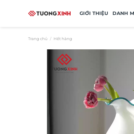
Bỏ
qua
GIỚI THIỆU
DANH 
nội
dung
Trang chủ
/
Hết hàng