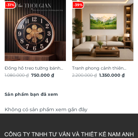
-31%
-39%
Đồng hồ treo tường bánh
Tranh phong cảnh thiên
Giá
Giá
Giá
Giá
1.080.000
₫
750.000
₫
2.200.000
₫
1.350.000
₫
răng chuyển động trang trí
nhiên hiệu ứng dát vàng
gốc
hiện
gốc
hiện
nội thất độc đáo sang trọng
là:
tại
TG4912S
là:
tại
1.080.000 ₫.
là:
2.200.000 ₫.
là:
DHA656
750.000 ₫.
1.350.
Sản phẩm bạn đã xem
Không có sản phẩm xem gần đây