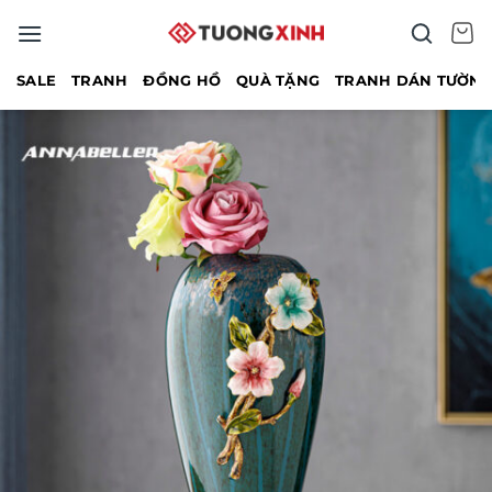
Bỏ
qua
nội
SALE
TRANH
ĐỒNG HỒ
QUÀ TẶNG
TRANH DÁN TƯỜN
dung