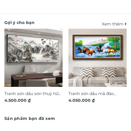
Gợi ý cho bạn
Xem thêm
Tranh sơn dầu sơn thuỷ hữu
Tranh sơn dầu mã đáo
4.500.000
₫
4.050.000
₫
tình SD699
thành công SD455
Sản phẩm bạn đã xem