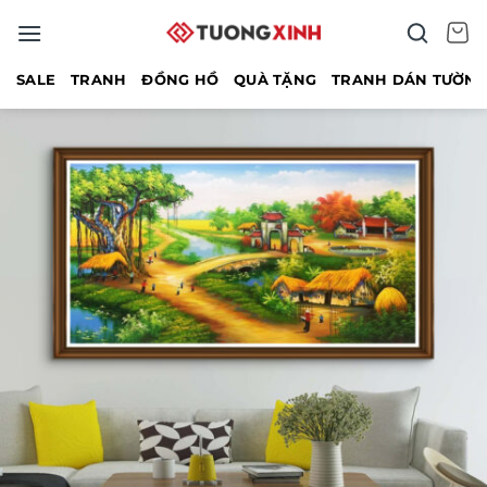
Bỏ
qua
nội
SALE
TRANH
ĐỒNG HỒ
QUÀ TẶNG
TRANH DÁN TƯỜN
dung