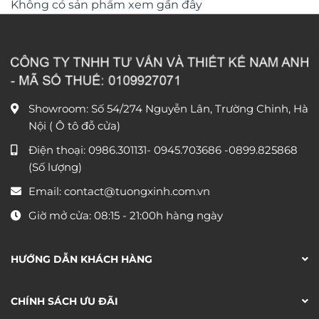
Không có sản phẩm xem gần đây
Showroom: Số 54/274 Nguyễn Lân, Trường Chinh, Hà
Nội ( Ô tô đỗ cửa)
Điện thoại:
0986.301131
-
0945.703686
-0899.825868
(Số lượng)
Email:
contact@tuongxinh.com.vn
Giờ mở cửa: 08:15 - 21:00h hàng ngày
HƯỚNG DẪN KHÁCH HÀNG
CHÍNH SÁCH ƯU ĐÃI