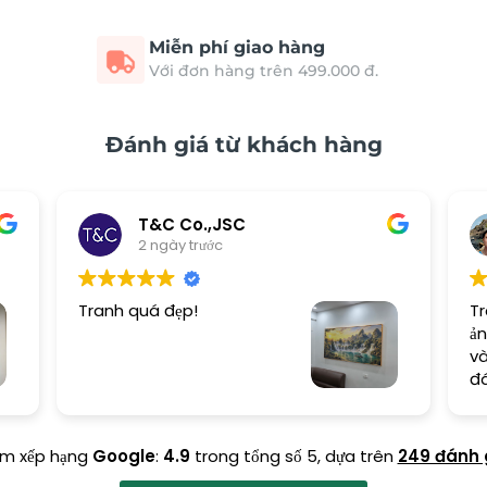
Miễn phí giao hàng
Với đơn hàng trên 499.000 đ.
Đánh giá từ khách hàng
T&C Co.,JSC
2 ngày trước
Tranh quá đẹp!
Tr
ản
và
đ
ểm xếp hạng
Google
:
4.9
trong tổng số 5,
dựa trên
249 đánh 