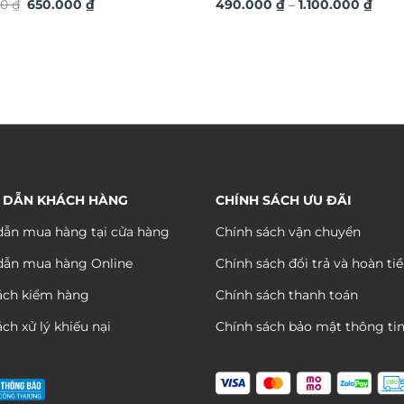
Giá
Giá
Kho
hướng trang trí 2026 phong
00
₫
650.000
₫
TG4536
490.000
₫
–
1.100.000
₫
gốc
hiện
giá:
c đáo sang trọng TX868
là:
tại
từ
1.050.000 ₫.
là:
490.
650.000 ₫.
đến
1.100
 DẪN KHÁCH HÀNG
CHÍNH SÁCH ƯU ĐÃI
ẫn mua hàng tại cửa hàng
Chính sách vận chuyển
dẫn mua hàng Online
Chính sách đổi trả và hoàn ti
ách kiểm hàng
Chính sách thanh toán
ch xử lý khiếu nại
Chính sách bảo mật thông ti