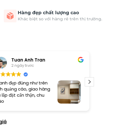
Hàng đẹp chất lượng cao
Khác biệt so với hàng rẻ trên thị trường.
Tuan Anh Tran
Long
2 ngày trước
5 ngày 
anh đẹp đúng như trên
Sản phẩm chất
h quảng cáo, giao hàng
thi công cẩn t
 lắp đặt cẩn thận, chu
thiện cao
áo
giá