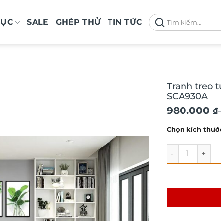
Tìm
MỤC
SALE
GHÉP THỬ
TIN TỨC
kiếm:
Tranh treo t
SCA930A
Khoảng
980.000
₫
giá:
Chọn kích thướ
từ
980.000 ₫
Tranh treo tườ
đến
2.100.000 