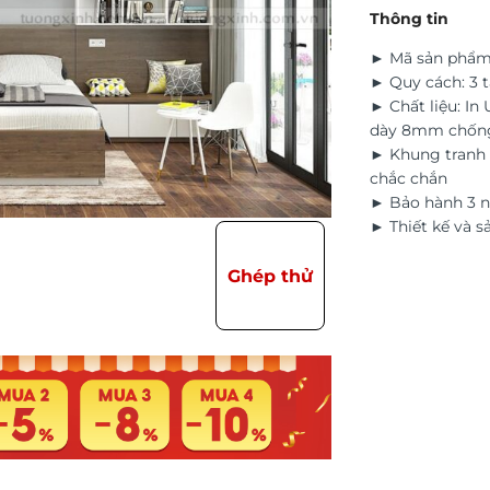
Thông tin
► Mã sản phẩ
► Quy cách: 3 
► Chất liệu: In
dày 8mm chốn
► Khung tranh 
chắc chắn
► Bảo hành 3 n
► Thiết kế và s
Ghép thử