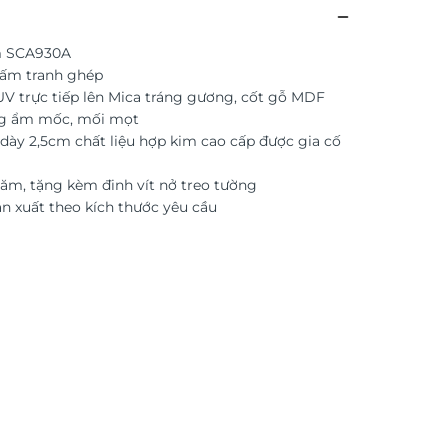
m SCA930A
tấm tranh ghép
 UV trực tiếp lên Mica tráng gương, cốt gỗ MDF
g ẩm mốc, mối mọt
dày 2,5cm chất liệu hợp kim cao cấp được gia cố
ăm, tặng kèm đinh vít nở treo tường
ản xuất theo kích thước yêu cầu