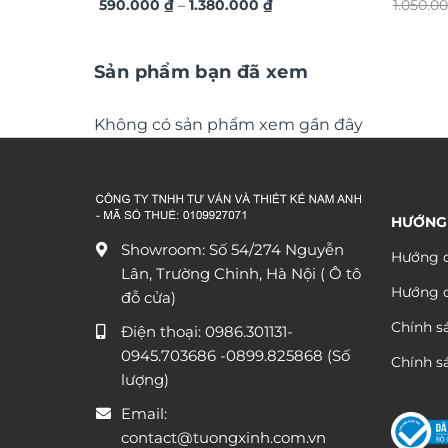
Khoảng
vàng nổi 3D chi tiết TM327
590.000
₫
–
1.380.000
₫
cấp xu 
1.050.0
giá:
cách độ
từ
590.000 ₫
đến
Sản phẩm bạn đã xem
1.380.000 ₫
Không có sản phẩm xem gần đây
HƯỚNG
Showroom: Số 54/274 Nguyễn
Hướng d
Lân, Trường Chinh, Hà Nội ( Ô tô
Hướng 
đỗ cửa)
Chính s
Điện thoại:
0986.301131
-
0945.703686
-0899.825868 (Số
Chính sá
lượng)
Email:
contact@tuongxinh.com.vn