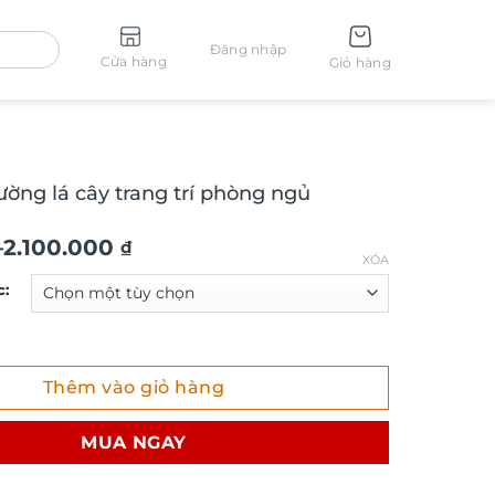
Đăng nhập
Cửa hàng
Giỏ hàng
ường lá cây trang trí phòng ngủ
–
2.100.000
₫
XÓA
c:
ng lá cây trang trí phòng ngủ SCA930A số lượng
Thêm vào giỏ hàng
₫
MUA NGAY