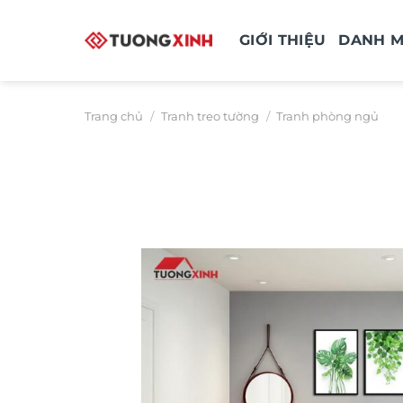
Bỏ
qua
GIỚI THIỆU
DANH 
nội
dung
Trang chủ
/
Tranh treo tường
/
Tranh phòng ngủ