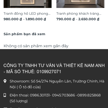
Tranh đồng hồ LED phong
Tranh phòng khách tráng
Khoảng
Khoả
980.000
₫
–
1.890.000
₫
790.000
₫
–
2.650.000
₫
cảnh 3D nghệ thuật DG365
gương đèn LED đính đá pha
giá:
giá:
từ
lê cao cấp LD1027
từ
980.000 ₫
790.
đến
đến
Sản phẩm bạn đã xem
1.890.000 ₫
2.650
Không có sản phẩm xem gần đây
Showroom: Số 54/274 Nguyễn Lân, Trường Chinh, Hà
Nội ( Ô tô đỗ cửa)
Điện thoại:
0986.301131
-
0945.703686
-0899.825868
(Số lượng)