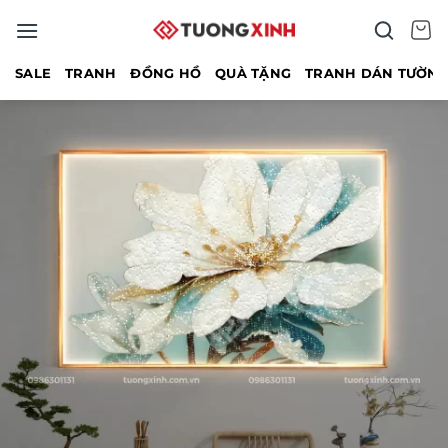
Bỏ
qua
nội
SALE
TRANH
ĐỒNG HỒ
QUÀ TẶNG
TRANH DÁN TƯỜN
dung