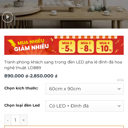
Tranh phòng khách sang trọng đèn LED pha lê đính đá hoa
nghệ thuật LD889
Khoảng
890.000
–
2.850.000
₫
₫
XÓA
giá:
Chọn kích thước:
từ
890.000 ₫
Chọn loại đèn Led
đến
2.850.000 ₫
Tranh phòng khách sang trọng đèn LED pha lê đính đá ho