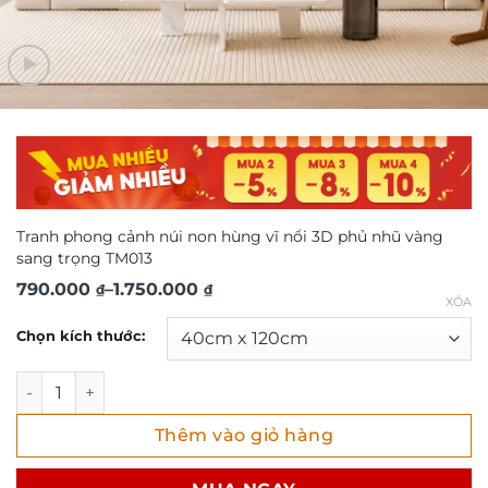
Tranh phong cảnh núi non hùng vĩ nổi 3D phủ nhũ vàng
sang trọng TM013
Khoảng
790.000
–
1.750.000
₫
₫
XÓA
giá:
Chọn kích thước:
từ
790.000 ₫
Tranh phong cảnh núi non hùng vĩ nổi 3D phủ nhũ vàng s
đến
Thêm vào giỏ hàng
1.750.000 ₫