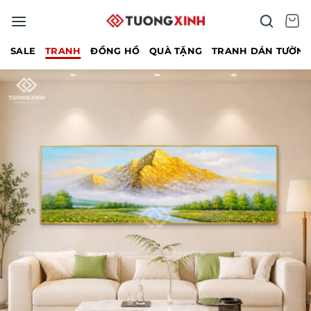
Bỏ
qua
nội
SALE
TRANH
ĐỒNG HỒ
QUÀ TẶNG
TRANH DÁN TƯỜN
dung