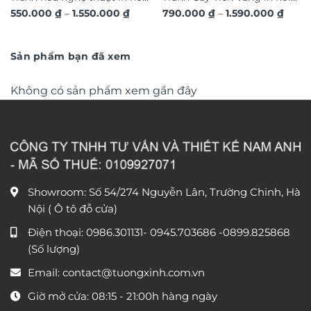
Khoảng
Khoả
550.000
₫
–
1.550.000
₫
790.000
₫
–
1.590.000
₫
3D hiệu ứng dát vàng sang
3D dát vàng ánh kim sang
giá:
giá:
trọng TM011
từ
trọng TM04
từ
550.000 ₫
790.0
đến
đến
Sản phẩm bạn đã xem
1.550.000 ₫
1.590
Không có sản phẩm xem gần đây
Showroom: Số 54/274 Nguyễn Lân, Trường Chinh, Hà
Nội ( Ô tô đỗ cửa)
Điện thoại:
0986.301131
-
0945.703686
-0899.825868
(Số lượng)
Email:
contact@tuongxinh.com.vn
Giờ mở cửa: 08:15 - 21:00h hàng ngày