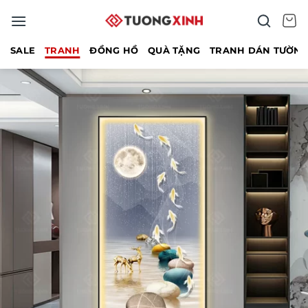
Bỏ
qua
nội
SALE
TRANH
ĐỒNG HỒ
QUÀ TẶNG
TRANH DÁN TƯỜN
dung