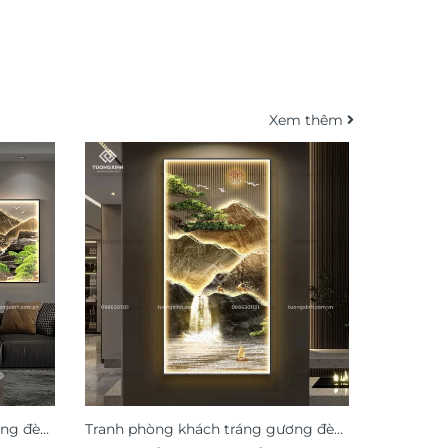
Xem thêm
ơng đèn
Tranh phòng khách tráng gương đèn
Tranh tr