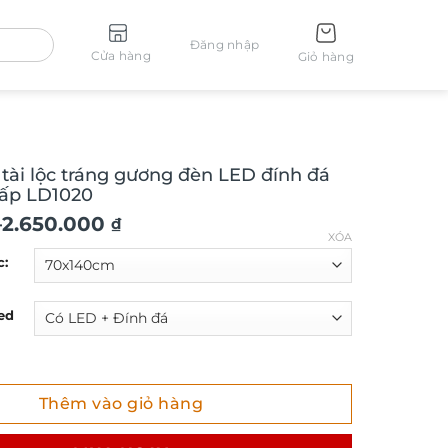
Đăng nhập
Cửa hàng
Giỏ hàng
tài lộc tráng gương đèn LED đính đá
cấp LD1020
–
2.650.000
₫
XÓA
c:
ed
 ₫
 lộc tráng gương đèn LED đính đá pha lê cao cấp LD1020 số 
Thêm vào giỏ hàng