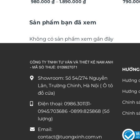
Khoảng
nghệ thuật DG365
980.000
₫
–
1.890.000
₫
LED đín
790.0
giá:
từ
980.000 ₫
đến
Sản phẩm bạn đã xem
1.890.000 ₫
Không có sản phẩm xem gần đây
HƯỚNG
Showroom: Số 54/274 Nguyễn
Hướng d
Lân, Trường Chinh, Hà Nội ( Ô tô
Hướng 
đỗ cửa)
Chính s
Điện thoại:
0986.301131
-
0945.703686
-0899.825868 (Số
Chính sá
lượng)
Email:
contact@tuongxinh.com.vn