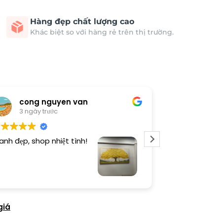
Hàng đẹp chất lượng cao
Khác biệt so với hàng rẻ trên thị trường.
cong nguyen van
Thươn
3 ngày trước
4 ngày 
anh đẹp, shop nhiệt tình!
Dịch vụ chu đá
tình. Sản phẩ
giá