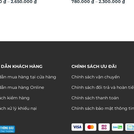
Khoảng
Kho
h đá pha lê cao cấp LD1027
00
₫
–
2.650.000
₫
LED đính đá cao cấp LD1017
780.000
₫
–
2.300.000
₫
giá:
giá:
từ
từ
790.000 ₫
780.
đến
đến
2.650.000 ₫
2.30
 DẪN KHÁCH HÀNG
CHÍNH SÁCH ƯU ĐÃI
ẫn mua hàng tại cửa hàng
Chính sách vận chuyển
dẫn mua hàng Online
Chính sách đổi trả và hoàn ti
ách kiểm hàng
Chính sách thanh toán
ch xử lý khiếu nại
Chính sách bảo mật thông ti