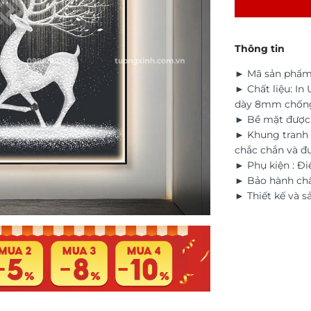
Thông tin
► Mã sản phẩm
► Chất liệu: In
dày 8mm chốn
► Bề mặt được đ
► Khung tranh 
chắc chắn và đ
► Phụ kiện : Điề
► Bảo hành chấ
► Thiết kế và s