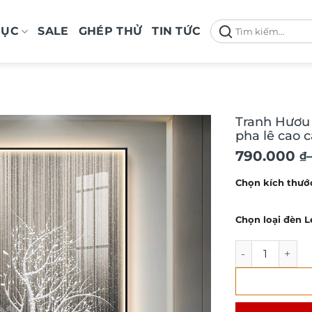
Tìm
MỤC
SALE
GHÉP THỬ
TIN TỨC
kiếm:
Tranh Hươu 
pha lê cao 
Khoảng
790.000
₫
giá:
Chọn kích thướ
từ
790.000 ₫
Chọn loại đèn L
đến
2.650.000
Tranh Hươu tài