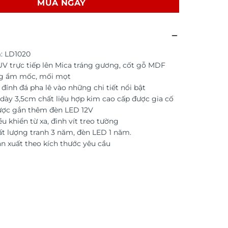
MUA NGAY
: LD1020
 UV trực tiếp lên Mica tráng gương, cốt gỗ MDF
g ẩm mốc, mối mọt
ính đá pha lê vào những chi tiết nổi bật
dày 3,5cm chất liệu hợp kim cao cấp được gia cố
ược gắn thêm đèn LED 12V
u khiển từ xa, đinh vít treo tường
t lượng tranh 3 năm, đèn LED 1 năm.
ản xuất theo kích thước yêu cầu