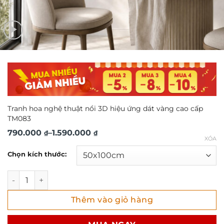
Tranh hoa nghệ thuật nổi 3D hiệu ứng dát vàng cao cấp
TM083
Khoảng
790.000
–
1.590.000
₫
₫
XÓA
giá:
Chọn kích thước:
từ
790.000 ₫
Tranh hoa nghệ thuật nổi 3D hiệu ứng dát vàng cao cấp T
đến
Thêm vào giỏ hàng
1.590.000 ₫