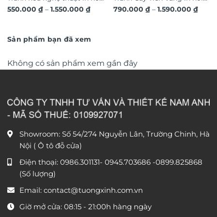
Khoảng
Khoả
550.000
₫
–
1.550.000
₫
790.000
₫
–
1.590.000
₫
3D hiệu ứng dát vàng sang
3D dát vàng ánh kim sang
giá:
giá:
trọng TM011
từ
trọng TM04
từ
550.000 ₫
790.0
đến
đến
Sản phẩm bạn đã xem
1.550.000 ₫
1.590
Không có sản phẩm xem gần đây
Showroom: Số 54/274 Nguyễn Lân, Trường Chinh, Hà
Nội ( Ô tô đỗ cửa)
Điện thoại:
0986.301131
-
0945.703686
-0899.825868
(Số lượng)
Email:
contact@tuongxinh.com.vn
Giờ mở cửa: 08:15 - 21:00h hàng ngày