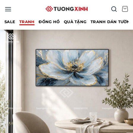
Bỏ
qua
nội
SALE
TRANH
ĐỒNG HỒ
QUÀ TẶNG
TRANH DÁN TƯỜN
dung