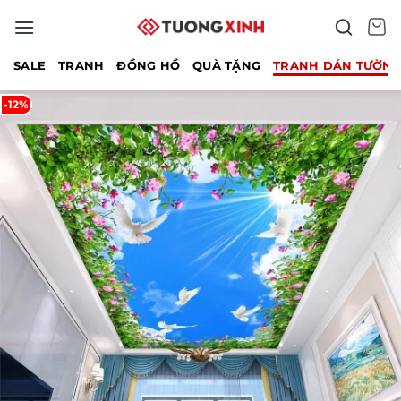
Bỏ
qua
nội
SALE
TRANH
ĐỒNG HỒ
QUÀ TẶNG
TRANH DÁN TƯỜN
dung
-12%