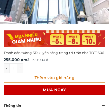
Tranh dán tường 3D xuyên sáng trang trí trần nhà TDT1606
Giá
Giá
255.000
/ m2
290.000
₫
₫
gốc
hiện
Tranh dán tường 3D xuyên sáng trang trí trần nhà TDT160
là:
tại
Thêm vào giỏ hàng
290.000 ₫.
là:
255.000 ₫.
MUA NGAY
Thông tin