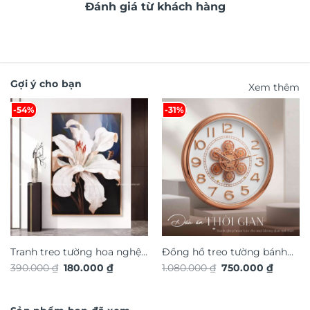
Đánh giá từ khách hàng
Gợi ý cho bạn
Xem thêm
-54%
-31%
Tranh treo tường hoa nghệ
Đồng hồ treo tường bánh
Giá
Giá
Giá
Giá
390.000
₫
180.000
₫
1.080.000
₫
750.000
₫
thuật TG4923S
răng chuyển động trang trí
gốc
hiện
gốc
hiện
là:
tại
nội thất độc đáo sang trọng
là:
tại
390.000 ₫.
là:
1.080.000 ₫.
là:
DHA658
180.000 ₫.
750.000