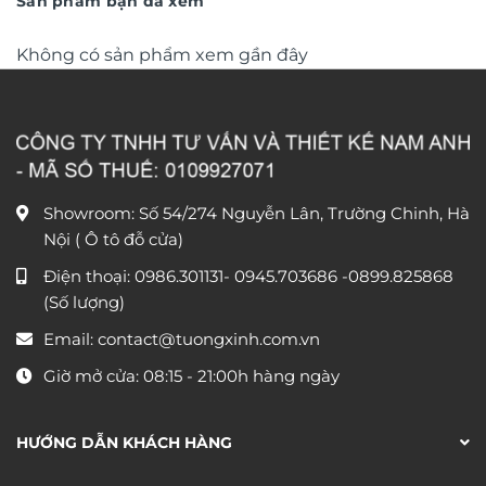
Sản phẩm bạn đã xem
Không có sản phẩm xem gần đây
Showroom: Số 54/274 Nguyễn Lân, Trường Chinh, Hà
Nội ( Ô tô đỗ cửa)
Điện thoại:
0986.301131
-
0945.703686
-0899.825868
(Số lượng)
Email:
contact@tuongxinh.com.vn
Giờ mở cửa: 08:15 - 21:00h hàng ngày
HƯỚNG DẪN KHÁCH HÀNG