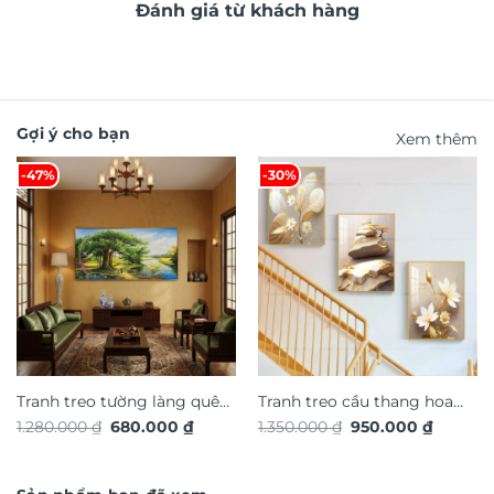
Đánh giá từ khách hàng
Gợi ý cho bạn
Xem thêm
-47%
-30%
Tranh treo tường làng quê
Tranh treo cầu thang hoa
Giá
Giá
Giá
Giá
1.280.000
₫
680.000
₫
1.350.000
₫
950.000
₫
Việt Nam TG4930S
nghệ thuật TG4935S
gốc
hiện
gốc
hiện
là:
tại
là:
tại
1.280.000 ₫.
là:
1.350.000 ₫.
là:
680.000 ₫.
950.000