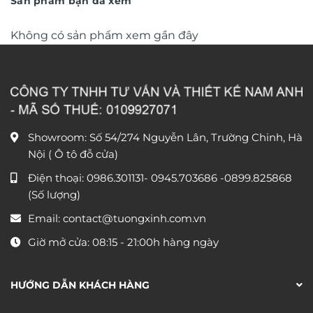
Sản phẩm bạn đã xem
Không có sản phẩm xem gần đây
Showroom: Số 54/274 Nguyễn Lân, Trường Chinh, Hà
Nội ( Ô tô đỗ cửa)
Điện thoại:
0986.301131
-
0945.703686
-0899.825868
(Số lượng)
Email:
contact@tuongxinh.com.vn
Giờ mở cửa: 08:15 - 21:00h hàng ngày
HƯỚNG DẪN KHÁCH HÀNG