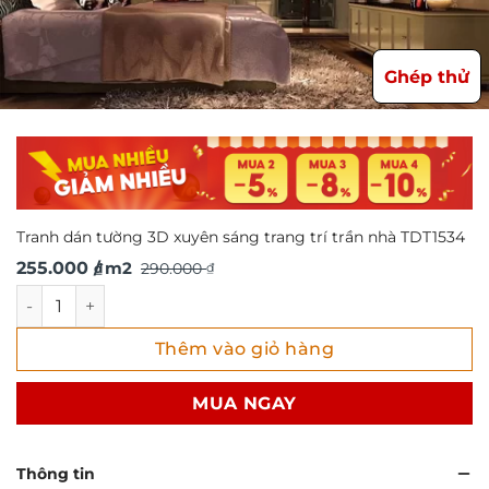
Ghép thử
Tranh dán tường 3D xuyên sáng trang trí trần nhà TDT1534
Giá
Giá
255.000
/ m2
290.000
₫
₫
gốc
hiện
Tranh dán tường 3D xuyên sáng trang trí trần nhà TDT1534
là:
tại
Thêm vào giỏ hàng
290.000 ₫.
là:
255.000 ₫.
MUA NGAY
Thông tin