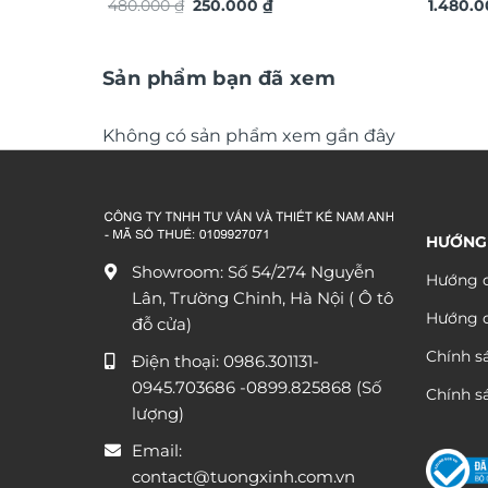
Giá
Giá
thuật TG4911S
480.000
₫
250.000
₫
xuôi gi
1.480.
gốc
hiện
là:
tại
480.000 ₫.
là:
250.000 ₫.
Sản phẩm bạn đã xem
Không có sản phẩm xem gần đây
HƯỚNG
Showroom: Số 54/274 Nguyễn
Hướng d
Lân, Trường Chinh, Hà Nội ( Ô tô
Hướng 
đỗ cửa)
Chính s
Điện thoại:
0986.301131
-
0945.703686
-0899.825868 (Số
Chính sá
lượng)
Email:
contact@tuongxinh.com.vn