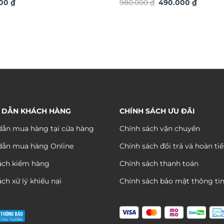
Giá
Giá
ó TDV18
000
₫
TG4919S
980.000
₫
490.000
₫
gốc
hiện
là:
tại
980.000 ₫.
là:
490.000
 DẪN KHÁCH HÀNG
CHÍNH SÁCH ƯU ĐÃI
ẫn mua hàng tại cửa hàng
Chính sách vận chuyển
dẫn mua hàng Online
Chính sách đổi trả và hoàn ti
ách kiểm hàng
Chính sách thanh toán
ch xử lý khiếu nại
Chính sách bảo mật thông ti