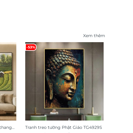
Xem thêm
-53%
-30%
 thang
Tranh treo tường Phật Giáo TG4929S
Tranh tre