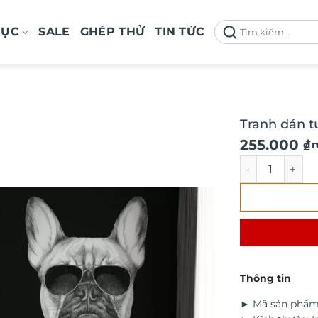
Tìm
MỤC
SALE
GHÉP THỬ
TIN TỨC
kiếm:
Tranh dán t
Giá
Giá
255.000
₫
/ 
gốc
hiện
Tranh dán tườ
là:
tại
290.000 ₫.
là:
255.000 ₫.
Thông tin
► Mã sản phẩm