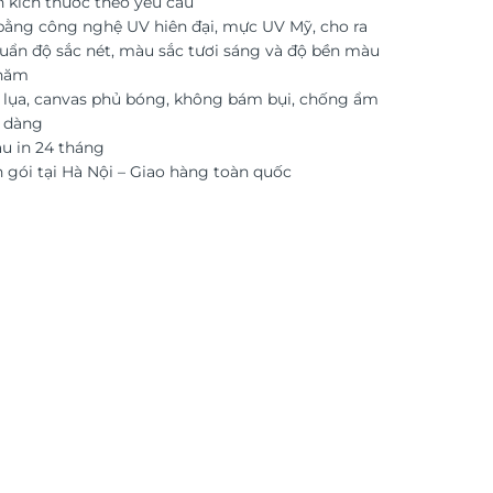
n kích thước theo yêu cầu
 bằng công nghệ UV hiên đại, mực UV Mỹ, cho ra
uẩn độ sắc nét, màu sắc tươi sáng và độ bền màu
 năm
i lụa, canvas phủ bóng, không bám bụi, chống ẩm
ễ dàng
 in 24 tháng
 gói tại Hà Nội – Giao hàng toàn quốc