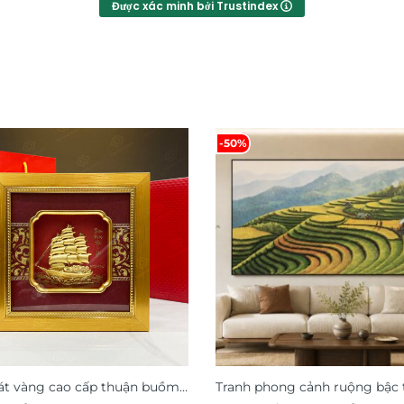
Được xác minh bởi Trustindex
-50%
át vàng cao cấp thuận buồm
Tranh phong cảnh ruộng bậc