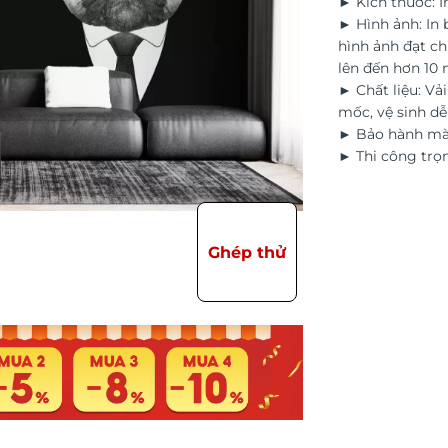
► Kích thước: I
► Hình ảnh: In
hình ảnh đạt ch
lên đến hơn 10
► Chất liệu: Vả
mốc, vệ sinh d
► Bảo hành màu
► Thi công trọn
Ghép thử