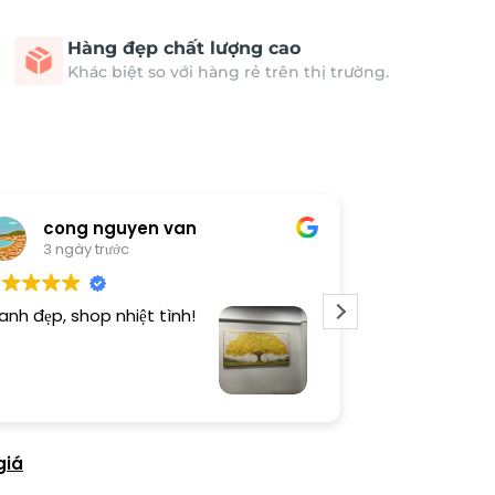
Hàng đẹp chất lượng cao
Khác biệt so với hàng rẻ trên thị trường.
cong nguyen van
Thươn
3 ngày trước
3 ngày 
anh đẹp, shop nhiệt tình!
Dịch vụ chu đá
tình. Sản phẩ
giá