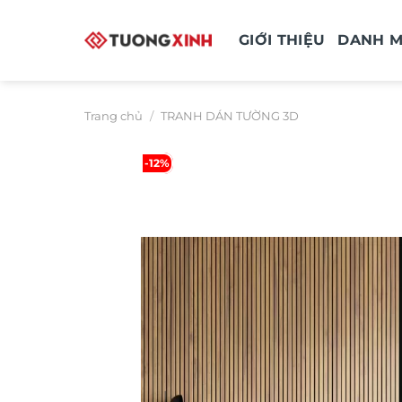
Bỏ
qua
GIỚI THIỆU
DANH 
nội
dung
Trang chủ
/
TRANH DÁN TƯỜNG 3D
-12%