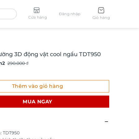
Đăng nhập
Cửa hàng
Giỏ hàng
ường 3D động vật cool ngầu TDT950
m2
290.000
₫
ng 3D động vật cool ngầu TDT950 số lượng
Thêm vào giỏ hàng
MUA NGAY
: TDT950