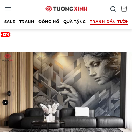
Bỏ
qua
nội
SALE
TRANH
ĐỒNG HỒ
QUÀ TẶNG
TRANH DÁN TƯỜN
dung
-12%