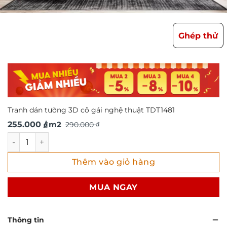
Ghép thử
Tranh dán tường 3D cô gái nghệ thuật TDT1481
Giá
Giá
255.000
/ m2
290.000
₫
₫
gốc
hiện
Tranh dán tường 3D cô gái nghệ thuật TDT1481 số lượng
là:
tại
Thêm vào giỏ hàng
290.000 ₫.
là:
255.000 ₫.
MUA NGAY
Thông tin