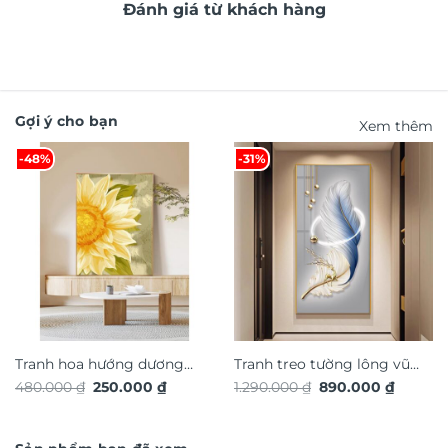
Đánh giá từ khách hàng
Gợi ý cho bạn
Xem thêm
-48%
-31%
Tranh hoa hướng dương
Tranh treo tường lông vũ
Giá
Giá
Giá
Giá
480.000
₫
250.000
₫
1.290.000
₫
890.000
₫
nghệ thuật TG4922S
nghệ thuật TG4933S
gốc
hiện
gốc
hiện
là:
tại
là:
tại
480.000 ₫.
là:
1.290.000 ₫.
là:
250.000 ₫.
890.000