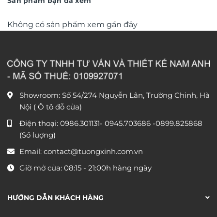
Sản phẩm bạn đã xem
Không có sản phẩm xem gần đây
Showroom: Số 54/274 Nguyễn Lân, Trường Chinh, Hà
Nội ( Ô tô đỗ cửa)
Điện thoại:
0986.301131
-
0945.703686
-0899.825868
(Số lượng)
Email:
contact@tuongxinh.com.vn
Giờ mở cửa: 08:15 - 21:00h hàng ngày
HƯỚNG DẪN KHÁCH HÀNG