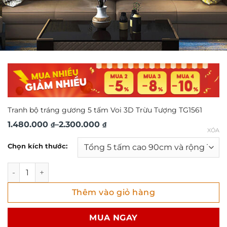
Tranh bộ tráng gương 5 tấm Voi 3D Trừu Tượng TG1561
Khoảng
1.480.000
–
2.300.000
₫
₫
XÓA
giá:
Chọn kích thước:
từ
1.480.000 ₫
Tranh bộ tráng gương 5 tấm Voi 3D Trừu Tượng TG1561 số 
đến
Thêm vào giỏ hàng
2.300.000 ₫
MUA NGAY