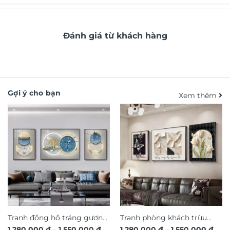
Đánh giá từ khách hàng
Gợi ý cho bạn
Xem thêm
Tranh đồng hồ tráng gương
Tranh phòng khách trừu
Khoảng
Kho
1.280.000
₫
–
1.550.000
₫
1.280.000
₫
–
1.550.000
₫