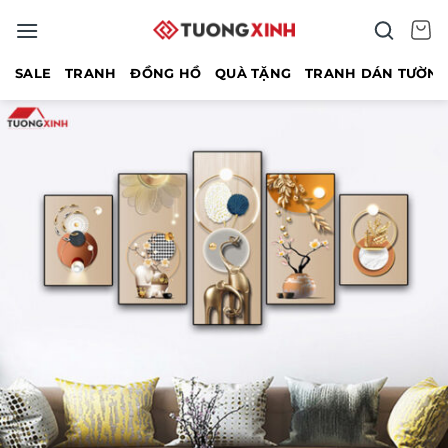
Bỏ
qua
nội
SALE
TRANH
ĐỒNG HỒ
QUÀ TẶNG
TRANH DÁN TƯỜN
dung