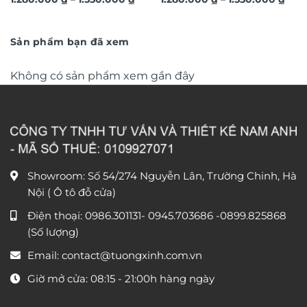
hươu 3D hiện đại TG4543
tượng hoa lá 3D nghệ thuật
giá:
giá:
từ
TG4686
từ
1.280.000 ₫
1.28
đến
đến
Sản phẩm bạn đã xem
1.550.000 ₫
1.55
Không có sản phẩm xem gần đây
Showroom: Số 54/274 Nguyễn Lân, Trường Chinh, Hà
Nội ( Ô tô đỗ cửa)
Điện thoại:
0986.301131
-
0945.703686
-0899.825868
(Số lượng)
Email:
contact@tuongxinh.com.vn
Giờ mở cửa: 08:15 - 21:00h hàng ngày