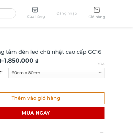
Đăng nhập
Cửa hàng
Giỏ hàng
 tắm đèn led chữ nhật cao cấp GC16
–
1.850.000
₫
₫
XÓA
c:
₫
ắm đèn led chữ nhật cao cấp GC16 số lượng
Thêm vào giỏ hàng
₫
MUA NGAY