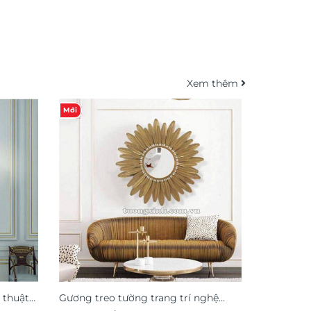
Xem thêm
-22%
Mới
 thuật
Gương treo tường trang trí nghệ
Gương dec