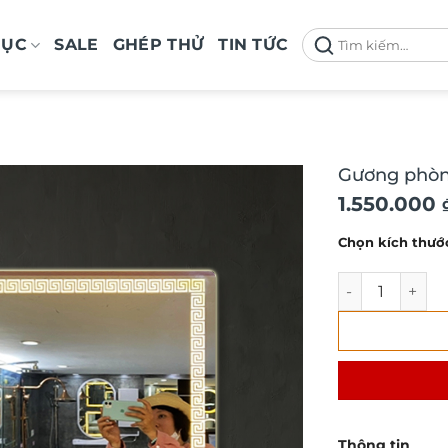
Tìm
MỤC
SALE
GHÉP THỬ
TIN TỨC
kiếm:
Gương phòng
Khoảng
1.550.000
giá:
Chọn kích thướ
từ
1.550.000 
Gương phòng t
đến
1.850.000 
Thông tin