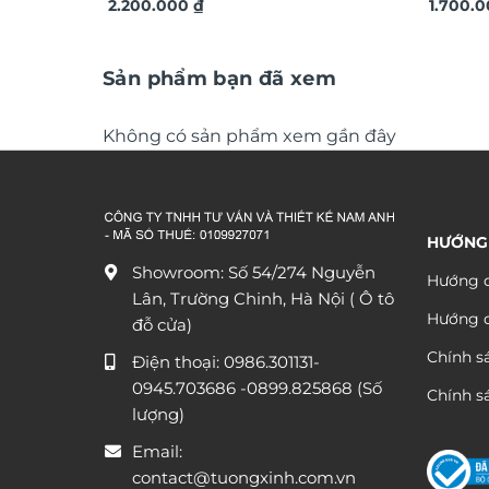
trí treo tường TX820
2.200.000
₫
trí tre
1.700.
Sản phẩm bạn đã xem
Không có sản phẩm xem gần đây
HƯỚNG
Showroom: Số 54/274 Nguyễn
Hướng d
Lân, Trường Chinh, Hà Nội ( Ô tô
Hướng 
đỗ cửa)
Chính s
Điện thoại:
0986.301131
-
0945.703686
-0899.825868 (Số
Chính sá
lượng)
Email:
contact@tuongxinh.com.vn