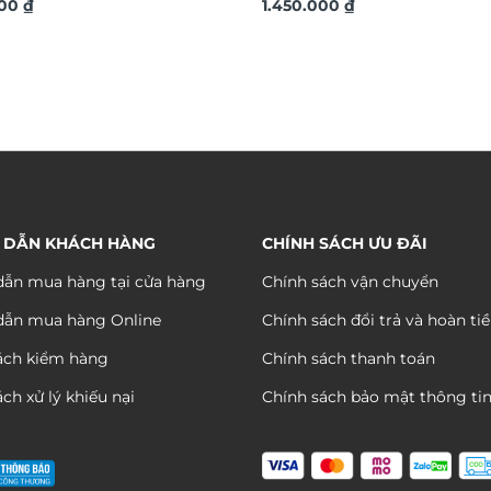
o tường TX792
000
₫
đẹp sang trọng TX684
1.450.000
₫
 DẪN KHÁCH HÀNG
CHÍNH SÁCH ƯU ĐÃI
ẫn mua hàng tại cửa hàng
Chính sách vận chuyển
dẫn mua hàng Online
Chính sách đổi trả và hoàn ti
ách kiểm hàng
Chính sách thanh toán
ch xử lý khiếu nại
Chính sách bảo mật thông ti