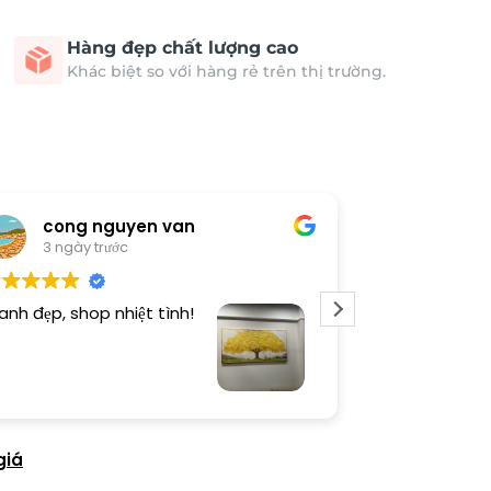
Hàng đẹp chất lượng cao
Khác biệt so với hàng rẻ trên thị trường.
cong nguyen van
Thươn
3 ngày trước
3 ngày 
anh đẹp, shop nhiệt tình!
Dịch vụ chu đá
tình. Sản phẩ
giá