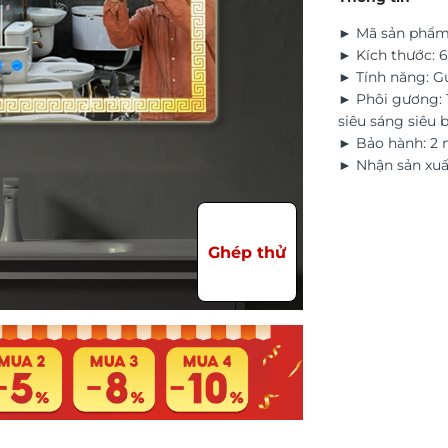
► Mã sản phẩm
► Kích thước:
► Tính năng: G
► Phôi gương: T
siêu sáng siêu b
► Bảo hành: 2 
► Nhận sản xuấ
Ghép thử