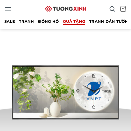
Bỏ
qua
nội
SALE
TRANH
ĐỒNG HỒ
QUÀ TẶNG
TRANH DÁN TƯỜN
dung