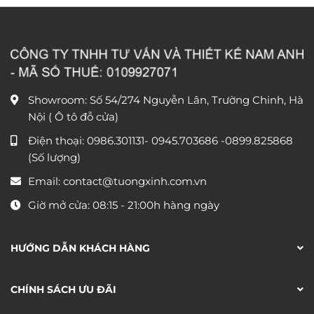
350.000 ₫
350.00
nghiệp DGL56
nghiệp DG67
đến
đến
530.000 ₫
530.00
Showroom: Số 54/274 Nguyễn Lân, Trường Chinh, Hà
Nội ( Ô tô đỗ cửa)
Điện thoại:
0986.301131
-
0945.703686
-0899.825868
(Số lượng)
Email:
contact@tuongxinh.com.vn
Giờ mở cửa: 08:15 - 21:00h hàng ngày
HƯỚNG DẪN KHÁCH HÀNG
CHÍNH SÁCH ƯU ĐÃI