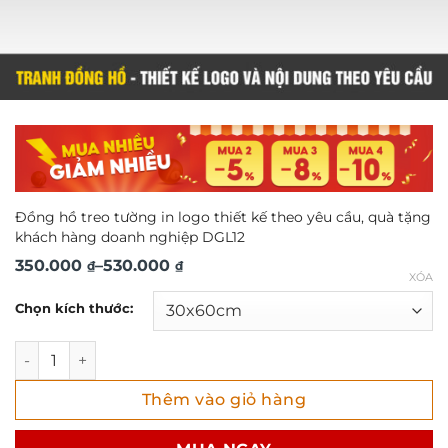
Đồng hồ treo tường in logo thiết kế theo yêu cầu, quà tặng
khách hàng doanh nghiệp DGL12
Khoảng
350.000
–
530.000
₫
₫
XÓA
giá:
Chọn kích thước:
từ
350.000 ₫
Đồng hồ treo tường in logo thiết kế theo yêu cầu, quà t
đến
Thêm vào giỏ hàng
530.000 ₫