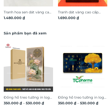
Tranh hoa sen dát vàng cao
Tranh dát vàng cao cấp
1.480.000
₫
1.690.000
₫
cấp TDV20
thuận buồm xuôi gió TDV19
Sản phẩm bạn đã xem
Đồng hồ treo tường in logo
Đồng hồ treo tường in logo
Khoảng
Khoản
350.000
₫
–
530.000
₫
350.000
₫
–
530.000
₫
thiết kế theo yêu cầu, quà
thiết kế theo yêu cầu, quà
giá:
giá:
tặng sự kiện công ty doanh
từ
tặng khách hàng doanh
từ